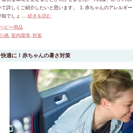
て詳しくご紹介したいと思います。 1. 赤ちゃんのアレルギーと
存知でしょ …
続きを読む
ベビー用品
心感
,
室内環境
,
対策
を快適に！赤ちゃんの暑さ対策