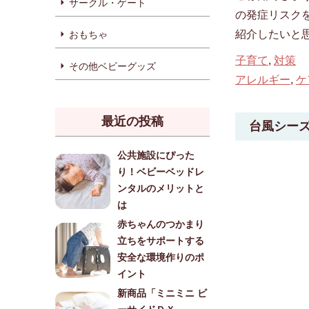
サークル・ゲート
の発症リスク
紹介したいと思
おもちゃ
子育て
,
対策
その他ベビーグッズ
アレルギー
,
ケ
最近の投稿
台風シー
公共施設にぴった
り！ベビーベッドレ
ンタルのメリットと
は
赤ちゃんのつかまり
立ちをサポートする
安全な環境作りのポ
イント
新商品「ミニミニ ビ