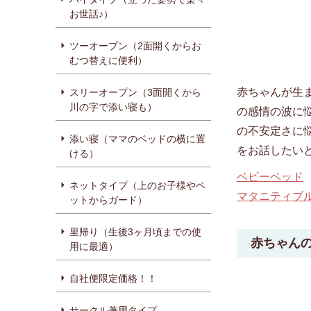
お世話♪）
ツーオープン（2面開くからお
むつ替えに便利）
赤ちゃんが生
スリーオープン（3面開くから
川の字で添い寝も）
の感情の波に
の不安定さに
添い寝（ママのベッドの横に置
をお話したいと
ける）
ベビーベッド
ネットタイプ（上のお子様やペ
マタニティブ
ットからガード）
里帰り（生後3ヶ月頃までの使
赤ちゃん
用に最適）
自社便限定価格！！
サークル兼用タイプ