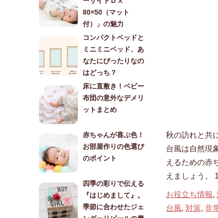
ーサイドＤＸ
80×50（マット
付）」の魅力
コンパクトベッドと
ミニミニベッド、あ
なたにぴったりなの
はどっち？
床に直敷き！ベビー
布団の意外なデメリ
ットまとめ
秋の訪れと共
赤ちゃんが喜ぶ色！
お部屋作りの色選び
台風は自然現
のポイント
えるための赤
えましょう。 1
四季の彩りで伝える
お役立ち情報
,
『はじめまして』。
季節に合わせたジェ
台風
,
対策
,
非