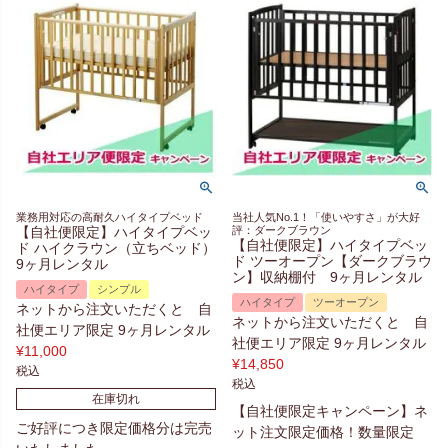
業務用対応の高耐久ハイタイプベッド
当社人気No.1！「使いやすさ」が大好
【自社便限定】ハイタイプベッ
評：ダークブラウン
【自社便限定】ハイタイプベッ
ド ハイクラウン（立ちベッド）
ド ツーオープン【ダークブラウ
9ヶ月レンタル
ン】収納棚付 9ヶ月レンタル
ハイタイプ
シンプル
ハイタイプ
ツーオープン
ネットから注文いただくと 自
ネットから注文いただくと 自
社便エリア限定 9ヶ月レンタル
社便エリア限定 9ヶ月レンタル
¥
11,000
¥
14,850
税込
税込
在庫切れ
【自社便限定キャンペーン】ネ
ご好評につき限定価格分は完売
ット注文限定価格！数量限定