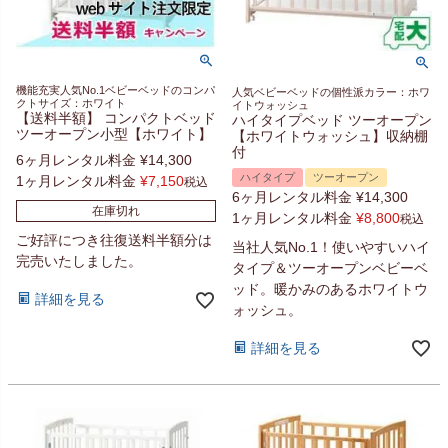
機能充実人気No.1ベビーベッドのコンパ
人気ベビーベッドの個性派カラー：ホワ
クトサイズ：ホワイト
イトウォッシュ
【送料半額】 コンパクトベッド
ハイタイプベッド ツーオープン
ツーオープン小型【ホワイト】
【ホワイトウォッシュ】収納棚
付
6ヶ月レンタル料金
¥
14,300
ハイタイプ
ツーオープン
1ヶ月レンタル料金
¥
7,150
税込
6ヶ月レンタル料金
¥
14,300
在庫切れ
1ヶ月レンタル料金
¥
8,800
税込
ご好評につき往復送料半額分は
当社人気No.1！使いやすいハイ
完売いたしました。
タイプ＆ツーオープンベビーベ
ッド。暖かみのあるホワイトウ
詳細を見る
ォッシュ。
詳細を見る