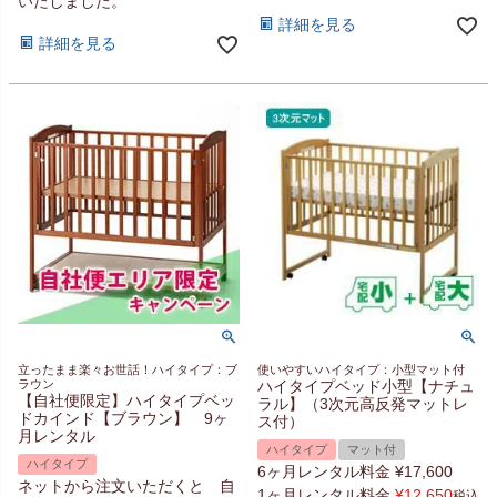
いたしました。
詳細を見る
詳細を見る
立ったまま楽々お世話！ハイタイプ：ブ
使いやすいハイタイプ：小型マット付
ラウン
ハイタイプベッド小型【ナチュ
【自社便限定】ハイタイプベッ
ラル】（3次元高反発マットレ
ドカインド【ブラウン】 9ヶ
ス付）
月レンタル
ハイタイプ
マット付
ハイタイプ
6ヶ月レンタル料金
¥
17,600
ネットから注文いただくと 自
1ヶ月レンタル料金
¥
12,650
税込