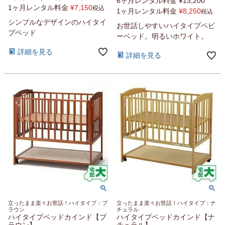
6ヶ月レンタル料金
¥
13,200
1ヶ月レンタル料金
¥
7,150
税込
1ヶ月レンタル料金
¥
8,250
税込
シンプルなデザインのハイタイ
お世話しやすいハイタイプベビ
プベッド
ーベッド。明るいホワイト。
詳細を見る
詳細を見る
立ったまま楽々お世話！ハイタイプ：ブ
立ったまま楽々お世話！ハイタイプ：ナ
ラウン
チュラル
ハイタイプベッドカインド【ブ
ハイタイプベッドカインド【ナ
ラウン】
チュラル】