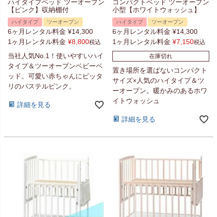
ハイタイプベッド ツーオープン
コンパクトベッド ツーオープン
【ピンク】収納棚付
小型【ホワイトウォッシュ】
ハイタイプ
ツーオープン
ハイタイプ
ツーオープン
6ヶ月レンタル料金
¥
14,300
6ヶ月レンタル料金
¥
14,300
1ヶ月レンタル料金
¥
8,800
1ヶ月レンタル料金
¥
7,150
税込
税込
当社人気No.1！使いやすいハイ
在庫切れ
タイプ＆ツーオープンベビーベ
置き場所を選ばないコンパクト
ッド。可愛い赤ちゃんにピッタ
サイズ×人気のハイタイプ＆ツ
リのパステルピンク。
ーオープン。暖かみのあるホワ
イトウォッシュ
詳細を見る
詳細を見る