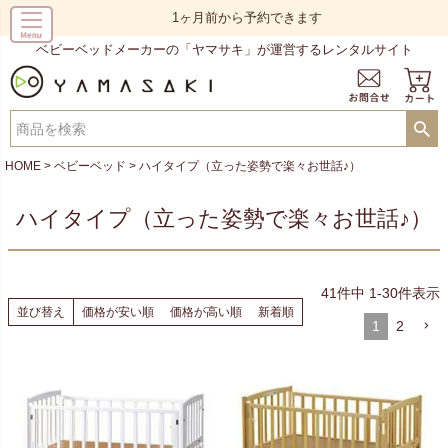
1ヶ月前から予約できます
ベビーベッドメーカーの「ヤマサキ」が運営するレンタルサイト
HOME
ベビーベッド
ハイタイプ（立った姿勢で楽々お世話♪）
ハイタイプ（立った姿勢で楽々お世話♪）
41
件中
1
-
30
件表示
並び替え
価格が安い順
価格が高い順
新着順
1
2