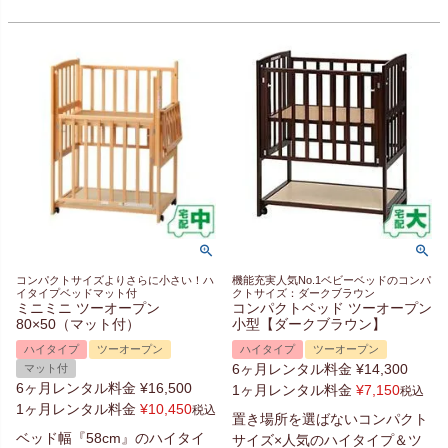
コンパクトサイズよりさらに小さい！ハ
機能充実人気No.1ベビーベッドのコンパ
イタイプベッドマット付
クトサイズ：ダークブラウン
ミニミニ ツーオープン
コンパクトベッド ツーオープン
80×50（マット付）
小型【ダークブラウン】
ハイタイプ
ツーオープン
ハイタイプ
ツーオープン
6ヶ月レンタル料金
¥
14,300
マット付
6ヶ月レンタル料金
¥
16,500
1ヶ月レンタル料金
¥
7,150
税込
1ヶ月レンタル料金
¥
10,450
税込
置き場所を選ばないコンパクト
ベッド幅『58cm』のハイタイ
サイズ×人気のハイタイプ＆ツ