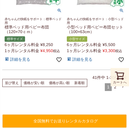
赤ちゃんの快眠をサポート：標準ベッド
赤ちゃんの快眠をサポート：小型ベッド
用
用
標準ベッド用ベビー布団
小型ベッド用ベビー布団セット
（120×70ｃｍ）
（100×63cm）
標準サイズ
小型サイズ
6ヶ月レンタル料金
¥
8,250
6ヶ月レンタル料金
¥
5,500
1ヶ月レンタル料金
¥
4,950
1ヶ月レンタル料金
¥
3,300
税込
税込
詳細を見る
詳細を見る
41
件中
1
-
30
件表示
カートへ
並び替え
価格が安い順
価格が高い順
新着順
1
2
全国無料でお送りレンタルカタログ