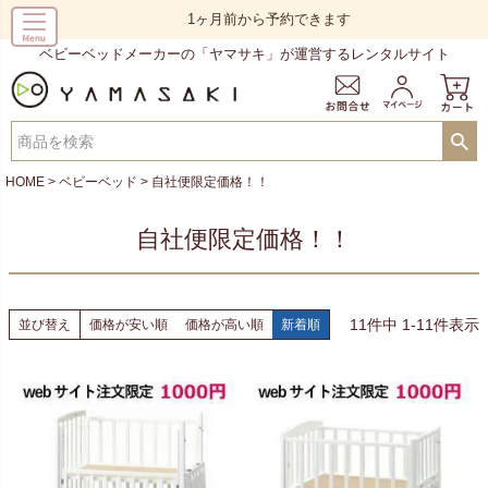
1ヶ月前から予約できます
ベビーベッドメーカーの「ヤマサキ」が運営するレンタルサイト
HOME
ベビーベッド
自社便限定価格！！
自社便限定価格！！
11
件中
1
-
11
件表示
並び替え
価格が安い順
価格が高い順
新着順