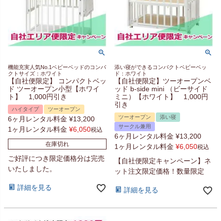
機能充実人気No.1ベビーベッドのコンパ
添い寝ができるコンパクトベビーベッ
クトサイズ：ホワイト
ド：ホワイト
【自社便限定】 コンパクトベッ
【自社便限定】ツーオープンベ
ド ツーオープン小型【ホワイ
ッド b-side mini （ビーサイド
ト】 1,000円引き
ミニ）【ホワイト】 1,000円
引き
ハイタイプ
ツーオープン
ツーオープン
添い寝
6ヶ月レンタル料金
¥
13,200
サークル兼用
1ヶ月レンタル料金
¥
6,050
税込
6ヶ月レンタル料金
¥
13,200
在庫切れ
1ヶ月レンタル料金
¥
6,050
税込
ご好評につき限定価格分は完売
【自社便限定キャンペーン】ネ
いたしました。
ット注文限定価格！数量限定
詳細を見る
詳細を見る