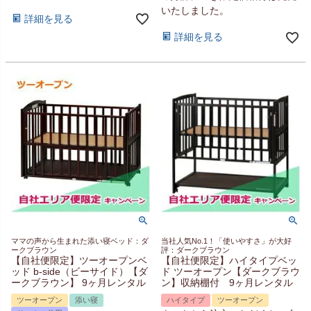
いたしました。
詳細を見る
詳細を見る
ママの声から生まれた添い寝ベッド：ダ
当社人気No.1！「使いやすさ」が大好
ークブラウン
評：ダークブラウン
【自社便限定】ツーオープンベ
【自社便限定】ハイタイプベッ
ッド b-side（ビーサイド）【ダ
ド ツーオープン【ダークブラウ
ークブラウン】 9ヶ月レンタル
ン】収納棚付 9ヶ月レンタル
ツーオープン
添い寝
ハイタイプ
ツーオープン