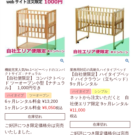
機能充実人気No.1ベビーベッドのコンパ
業務用対応の高耐久ハイタイプベッド
クトサイズ：ナチュラル
【自社便限定】ハイタイプベッ
【自社便限定】 コンパクトベッ
ド ハイクラウン（立ちベッド）
ド ツーオープン小型【ナチュラ
9ヶ月レンタル
ル】 1,000円引き
ハイタイプ
シンプル
ハイタイプ
ツーオープン
ネットから注文いただくと 自
6ヶ月レンタル料金
¥
13,200
社便エリア限定 9ヶ月レンタル
1ヶ月レンタル料金
¥
6,050
税込
¥
11,000
税込
在庫切れ
在庫切れ
ご好評につき限定価格分は完売
いたしました。
ご好評につき限定価格分は完売