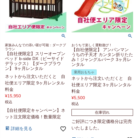
家族みんなでの添い寝が可能：ダークブ
おうちで楽しく運動遊び！
ラウン
【自社便限定】 アンパンマン
【自社便限定】スリーオープン
うちの子天才 カンタン折りたた
ベッド b-side DX（ビーサイド
み！ジャングルパーク 3ヶ月レ
デラックス）【ダークブラウ
ンタル
ン】 9ヶ月レンタル
乗用おもちゃ
ネットから注文いただくと 自
ネットから注文いただくと 自
社便エリア限定 9ヶ月レンタル
社便エリア限定 3ヶ月レンタル
料金
料金
¥
15,950
¥
5,500
税込
税込
【自社便限定キャンペーン】ネ
在庫切れ
ット注文限定価格！数量限定
ご好評につき限定価格分は完売
いたしました。
詳細を見る