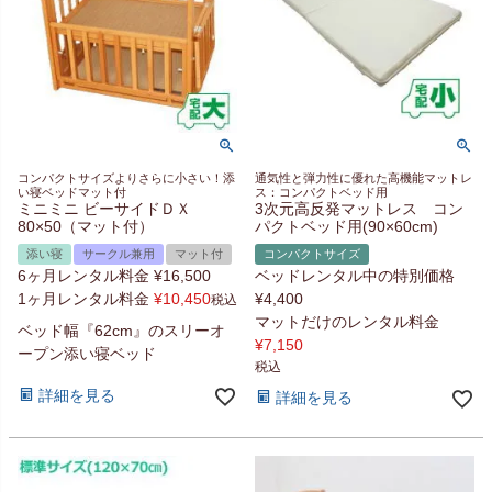
コンパクトサイズよりさらに小さい！添
通気性と弾力性に優れた高機能マットレ
い寝ベッドマット付
ス：コンパクトベッド用
ミニミニ ビーサイドＤＸ
3次元高反発マットレス コン
80×50（マット付）
パクトベッド用(90×60cm)
添い寝
サークル兼用
マット付
コンパクトサイズ
6ヶ月レンタル料金
¥
16,500
ベッドレンタル中の特別価格
1ヶ月レンタル料金
¥
10,450
¥
4,400
税込
マットだけのレンタル料金
ベッド幅『62cm』のスリーオ
¥
7,150
ープン添い寝ベッド
税込
詳細を見る
詳細を見る