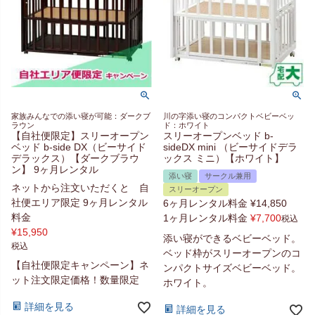
家族みんなでの添い寝が可能：ダークブ
川の字添い寝のコンパクトベビーベッ
ラウン
ド：ホワイト
【自社便限定】スリーオープン
スリーオープンベッド b-
ベッド b-side DX（ビーサイド
sideDX mini （ビーサイドデラ
デラックス）【ダークブラウ
ックス ミニ）【ホワイト】
ン】 9ヶ月レンタル
添い寝
サークル兼用
ネットから注文いただくと 自
スリーオープン
社便エリア限定 9ヶ月レンタル
6ヶ月レンタル料金
¥
14,850
料金
1ヶ月レンタル料金
¥
7,700
税込
¥
15,950
添い寝ができるベビーベッド。
税込
ベッド枠がスリーオープンのコ
【自社便限定キャンペーン】ネ
ンパクトサイズベビーベッド。
ット注文限定価格！数量限定
ホワイト。
詳細を見る
詳細を見る