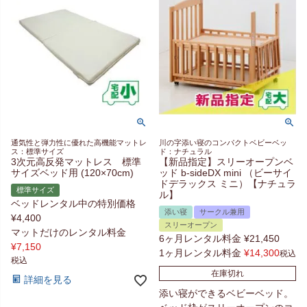
通気性と弾力性に優れた高機能マットレ
川の字添い寝のコンパクトベビーベッ
ス：標準サイズ
ド：ナチュラル
3次元高反発マットレス 標準
【新品指定】スリーオープンベ
サイズベッド用 (120×70cm)
ッド b-sideDX mini （ビーサイ
ドデラックス ミニ）【ナチュラ
標準サイズ
ル】
ベッドレンタル中の特別価格
添い寝
サークル兼用
¥
4,400
スリーオープン
マットだけのレンタル料金
6ヶ月レンタル料金
¥
21,450
¥
7,150
1ヶ月レンタル料金
¥
14,300
税込
税込
在庫切れ
詳細を見る
添い寝ができるベビーベッド。