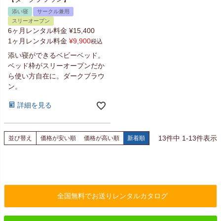
添い寝
サークル兼用
スリーオープン
6ヶ月レンタル料金
¥
15,400
1ヶ月レンタル料金
¥
9,900
税込
添い寝ができるベビーベッド。
ベッド枠がスリーオープンだか
ら使い方自在に。ダークブラウ
ン。
詳細を見る
13
件中
1
-
13
件表示
並び替え
価格が安い順
価格が高い順
新着順
全国無料でお送りレンタルカタログ