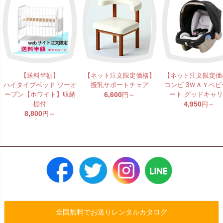
【送料半額】
【ネット注文限定価格】
【ネット注文限定価
ハイタイプベッド ツーオ
授乳サポートチェア
コンビ 3ＷＡＹベビ
ープン【ホワイト】収納
6,600
ート グッドキャ
円～
棚付
4,950
円～
8,800
円～
全国無料でお送りレンタルカタログ