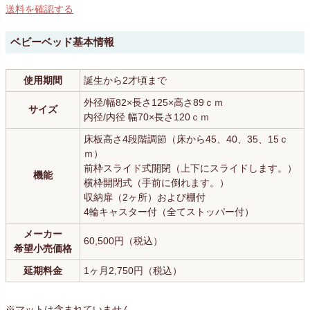
送料を確認する
ベビーベッド基本情報
使用期間
誕生から2才頃まで
外径/幅82×長さ125×高さ89ｃｍ
サイズ
内径/内径 幅70×長さ120ｃｍ
床板高さ4段階調節（床から45、40、35、15ｃ
ｍ）
前枠スライド式開閉（上下にスライドします。）
機能
横枠開閉式（手前に倒れます。）
収納扉（2ヶ所）および棚付
4輪キャスター付（全てストッパー付）
メーカー
60,500円（税込）
希望小売価格
延期料金
1ヶ月2,750円（税込）
※マットは含まれていません。