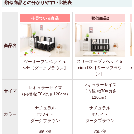
類似商品との分かりやすい比較表
今見ている商品
類似商品2
商品名
スリーオープンベッド b-
ツーオープンベッド b-
s
side DX【ダークブラウ
side【ダークブラウン】
ン】
レギュラーサイズ
レギュラーサイズ
サイズ
（内径 幅70×長さ
（内径 幅70×長さ120cm）
（
120cm）
ナチュラル
ナチュラル
カラー
ホワイト
ホワイト
ダークブラウン
ダークブラウン
添い寝
添い寝