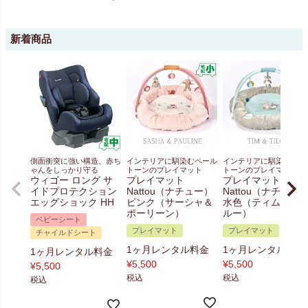
新着商品
側面衝突に強い構造、赤ち
インテリアに馴染むペール
インテリアに馴染むペー
ゃんをしっかり守る
トーンのプレイマット
トーンのプレイマット
ウィゴー ロング サ
プレイマット
プレイマット
イドプロテクション
Nattou（ナチュー）
Nattou（ナチュー
エッグショック HH
ピンク（サーシャ＆
水色（ティム＆テ
ポーリーン）
ルー）
ベビーシート
プレイマット
プレイマット
チャイルドシート
1ヶ月レンタル料金
1ヶ月レンタル料金
1ヶ月レンタル料金
¥
5,500
¥
5,500
¥
5,500
税込
税込
税込