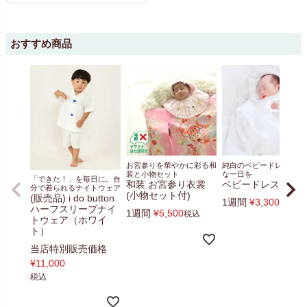
おすすめ商品
お宮参りを華やかに彩る和
純白のベビードレスで特
装と小物セット
な一日を
「できた！」を毎日に。自
和装 お宮参り衣裳
ベビードレスセッ
分で着られるナイトウェア
(小物セット付)
(販売品) i do button
1週間
¥
3,300
税込
ハーフスリーブナイ
1週間
¥
5,500
税込
トウェア（ホワイ
ト）
当店特別販売価格
¥
11,000
税込