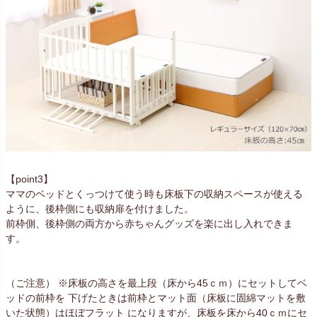
【point3】
ママのベッドとくっつけて使う時も床板下の収納スペースが使える
ように、後枠側にも収納扉を付けました。
前枠側、後枠側の両方から赤ちゃんグッズを楽に出し入れできま
す。
（ご注意） ※床板の高さを最上段（床から45ｃｍ）にセットしてベ
ッドの前枠を 下げたときは前枠とマット面（床板に固綿マットを敷
いた状態）はほぼフラット になりますが、床板を床から40ｃｍにセ