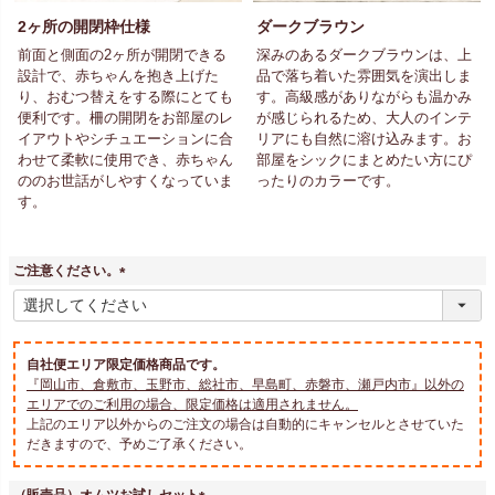
2ヶ所の開閉枠仕様
ダークブラウン
前面と側面の2ヶ所が開閉できる
深みのあるダークブラウンは、上
設計で、赤ちゃんを抱き上げた
品で落ち着いた雰囲気を演出しま
り、おむつ替えをする際にとても
す。高級感がありながらも温かみ
便利です。柵の開閉をお部屋のレ
が感じられるため、大人のインテ
イアウトやシチュエーションに合
リアにも自然に溶け込みます。お
わせて柔軟に使用でき、赤ちゃん
部屋をシックにまとめたい方にぴ
ののお世話がしやすくなっていま
ったりのカラーです。
す。
ご注意ください。
(
必
須
)
自社便エリア限定価格商品です。
『岡山市、倉敷市、玉野市、総社市、早島町、赤磐市、瀬戸内市』以外の
エリアでのご利用の場合、限定価格は適用されません。
上記のエリア以外からのご注文の場合は自動的にキャンセルとさせていた
だきますので、予めご了承ください。
（販売品）オムツお試しセット