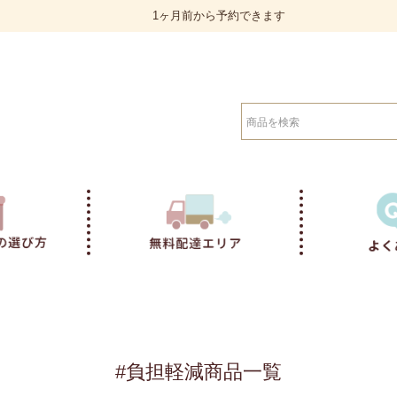
1ヶ月前から予約できます
在庫なし商品
在庫なし商品を表示しない
検索
商品番号/JANコード
バンドル販売
予約商品
予約商品のみを表示
並び順
新着順
登録順
価格が安
キーワードヒット順
#負担軽減商品一覧