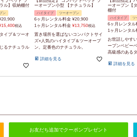
タイプベッド ツ
【新品指定】 コンパクトベッド ツ
【新品指定】ハ
ラル】収納棚付
ーオープン小型 【ナチュラル】
ーオープン【
棚付
プン
ハイタイプ
ツーオープン
ハイタイプ
ツ
¥
20,900
6ヶ月レンタル料金
¥
20,900
6ヶ月レンタル
¥
15,400
1ヶ月レンタル料金
¥
13,750
税込
税込
1ヶ月レンタル
タイプ＆ツーオ
置き場所を選ばないコンパクトサイ
お世話しやす
ズ×人気のハイタイプ＆ツーオープ
ープンベビー
じるナチュラル
ン。定番色のナチュラル。
高級感のある
詳細を見る
詳細を見る
お友だち追加でクーポンプレゼント