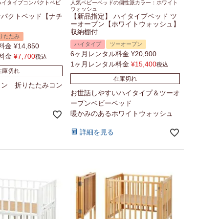
ハイタイプコンパクトベビ
人気ベビーベッドの個性派カラー：ホワイト
ウォッシュ
ンパクトベッド【ナチ
【新品指定】 ハイタイプベッド ツ
ーオープン【ホワイトウォッシュ】
収納棚付
りたたみ
ハイタイプ
ツーオープン
料金
¥
14,850
6ヶ月レンタル料金
¥
20,900
料金
¥
7,700
税込
1ヶ月レンタル料金
¥
15,400
税込
在庫切れ
在庫切れ
タン 折りたたみコン
お世話しやすいハイタイプ＆ツーオ
ープンベビーベッド
暖かみのあるホワイトウォッシュ
詳細を見る