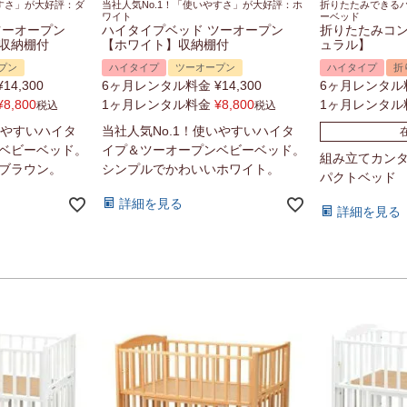
やすさ」が大好評：ダ
当社人気No.1！「使いやすさ」が大好評：ホ
折りたたみできる
ワイト
ーベッド
ツーオープン
ハイタイプベッド ツーオープン
折りたたみコ
収納棚付
【ホワイト】収納棚付
ュラル】
プン
ハイタイプ
ツーオープン
ハイタイプ
折
¥
14,300
6ヶ月レンタル料金
¥
14,300
6ヶ月レンタル
¥
8,800
1ヶ月レンタル料金
¥
8,800
1ヶ月レンタル
税込
税込
いやすいハイタ
当社人気No.1！使いやすいハイタ
ベビーベッド。
イプ＆ツーオープンベビーベッド。
組み立てカン
ブラウン。
シンプルでかわいいホワイト。
パクトベッド
詳細を見る
詳細を見る