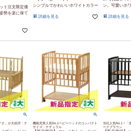
シンプルでかわいいホワイトカラー
ン。可愛いホ
ット注文限定価
姿勢を楽に保て
詳細を見る
詳細を見る
やすさ」が大好評：ナ
機能充実人気No.1ベビーベッドのコンパクト
当社人気No.1！
サイズ：ナチュラル
ークブラウン