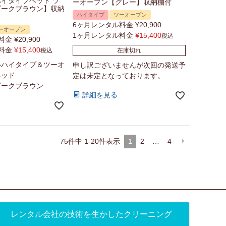
イタイプベッド ツ
ーオープン【グレー】収納棚付
ダークブラウン】収納
ハイタイプ
ツーオープン
6ヶ月レンタル料金
¥
20,900
ーオープン
1ヶ月レンタル料金
¥
15,400
税込
料金
¥
20,900
料金
¥
15,400
税込
在庫切れ
いハイタイプ＆ツーオ
申し訳ございませんが次回の発送予
ベッド
定は未定となっております。
ダークブラウン
詳細を見る
75
件中
1
-
20
件表示
1
2
…
4
レンタル会社の技術を生かしたクリーニング