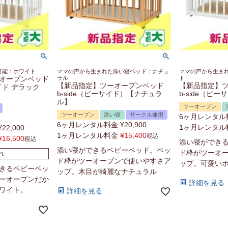
可能：ホワイト
ママの声から生まれた添い寝ベッド：ナチュ
ママの声から生ま
オープンベッド
ラル
ト
【新品指定】ツーオープンベッド
【新品指定】
サイド デラック
b-side（ビーサイド）【ナチュラ
b-side（ビ
ル】
ツーオープン
ツーオープン
添い寝
サークル兼用
6ヶ月レンタル
6ヶ月レンタル料金
¥
20,900
1ヶ月レンタル
¥
22,000
1ヶ月レンタル料金
¥
15,400
税込
¥
16,500
税込
添い寝ができ
添い寝ができるベビーベッド。ベッ
ド枠がツーオ
れ
ド枠がツーオープンで使いやすさア
ップ。可愛い
きるベビーベッ
ップ。木目が綺麗なナチュラル
ーオープンだか
詳細を見る
ワイト。
詳細を見る