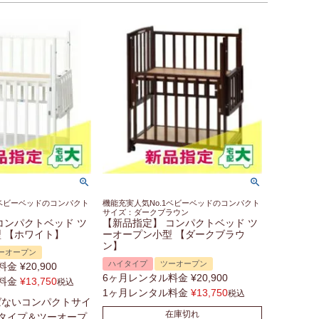
1ベビーベッドのコンパクト
機能充実人気No.1ベビーベッドのコンパクト
サイズ：ダークブラウン
コンパクトベッド ツ
【新品指定】 コンパクトベッド ツ
 【ホワイト】
ーオープン小型 【ダークブラウ
ン】
ーオープン
ハイタイプ
ツーオープン
料金
¥
20,900
6ヶ月レンタル料金
¥
20,900
料金
¥
13,750
税込
1ヶ月レンタル料金
¥
13,750
税込
ばないコンパクトサイ
在庫切れ
タイプ＆ツーオープ