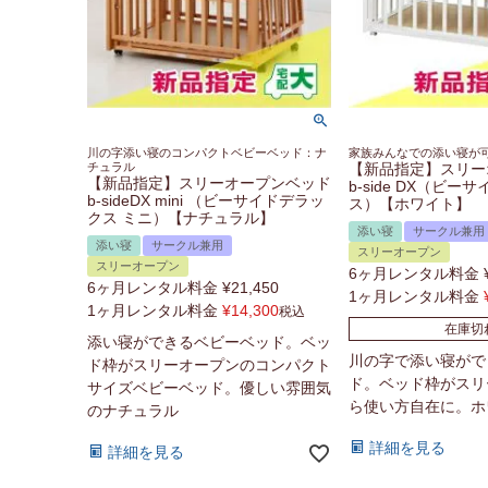
川の字添い寝のコンパクトベビーベッド：ナ
家族みんなでの添い寝が
チュラル
【新品指定】スリー
【新品指定】スリーオープンベッド
b-side DX（ビー
b-sideDX mini （ビーサイドデラッ
ス）【ホワイト】
クス ミニ）【ナチュラル】
添い寝
サークル兼用
添い寝
サークル兼用
スリーオープン
スリーオープン
6ヶ月レンタル料金
6ヶ月レンタル料金
¥
21,450
1ヶ月レンタル料金
1ヶ月レンタル料金
¥
14,300
税込
在庫切
添い寝ができるベビーベッド。ベッ
川の字で添い寝がで
ド枠がスリーオープンのコンパクト
ド。ベッド枠がスリ
サイズベビーベッド。優しい雰囲気
ら使い方自在に。ホ
のナチュラル
詳細を見る
詳細を見る