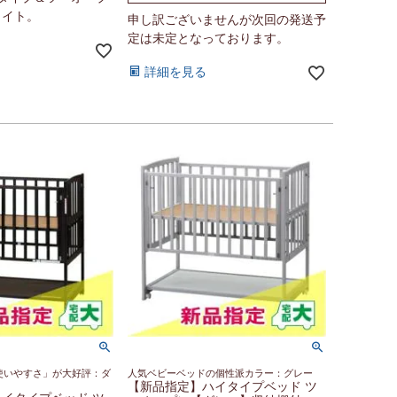
ワイト。
申し訳ございませんが次回の発送予
定は未定となっております。
詳細を見る
「使いやすさ」が大好評：ダ
人気ベビーベッドの個性派カラー：グレー
【新品指定】ハイタイプベッド ツ