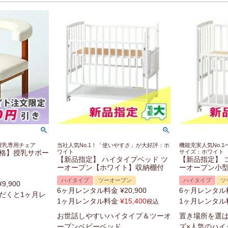
授乳専用チェア
当社人気No.1！「使いやすさ」が大好評：ホ
機能充実人気No.
格】授乳サポー
ワイト
サイズ：ホワイト
【新品指定】 ハイタイプベッド ツ
【新品指定】 
ーオープン【ホワイト】収納棚付
ーオープン小型
ハイタイプ
ツーオープン
ハイタイプ
ツ
¥
9,900
6ヶ月レンタル料金
¥
20,900
6ヶ月レンタル
だくと1ヶ月レ
1ヶ月レンタル料金
¥
15,400
1ヶ月レンタル
税込
お世話しやすいハイタイプ＆ツーオ
置き場所を選
ープンベビーベッド
ズ×人気のハイ