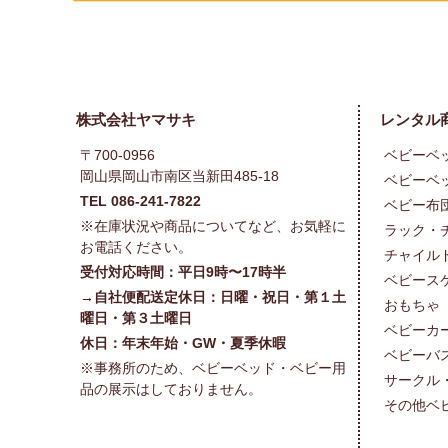
株式会社ヤマサキ
レンタル
〒700-0956
ベビーベ
岡山県岡山市南区当新田485-18
ベビーベ
TEL 086-241-7822
ベビー布
※在庫状況や商品についてなど、お気軽に
ラック・
お電話ください。
チャイル
受付対応時間：平日9時〜17時半
ベビース
→自社便配送定休日：日曜・祝日・第１土
おもちゃ
曜日・第３土曜日
ベビーカ
休日：年末年始・GW・夏季休暇
ベビーバ
※事務所のため、ベビーベッド・ベビー用
サークル
品の展示はしておりません。
その他ベ