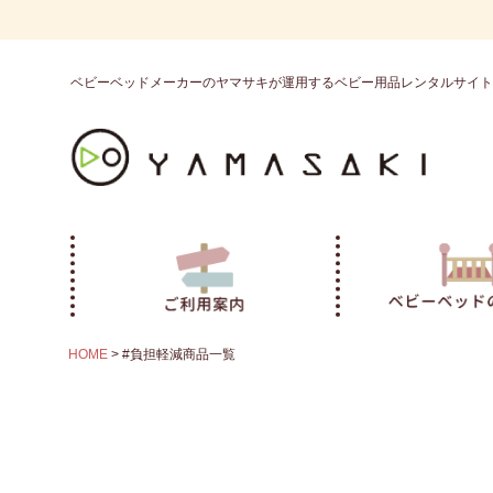
ベビーベッドメーカーのヤマサキが運用するベビー用品レンタルサイト
キーワード
価格
〜
商品タグ
セール
限定
再入荷
翌日発送
サイズ
指定なし
S
M
22.5cm
23.0cm
HOME
#負担軽減商品一覧
カラー
レッド
ブルー
イエロー