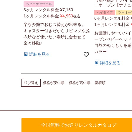
【新品指定】 ハイ
ベビーケアツール
ーオープン【ナチュ
3ヶ月レンタル料金
¥
7,150
ハイタイプ
ツーオー
1ヶ月レンタル料金
¥
4,950
税込
6ヶ月レンタル料金
楽な姿勢でおむつ替えが出来る。
1ヶ月レンタル料金
キャスター付きだからリビングや脱
お世話しやすいハイ
衣所など使いたい場所に合わせて
ープンベビーベッド
楽々移動♪
自然のぬくもりを感
カラー
詳細を見る
詳細を見る
並び替え
価格が安い順
価格が高い順
新着順
全国無料でお送りレンタルカタログ