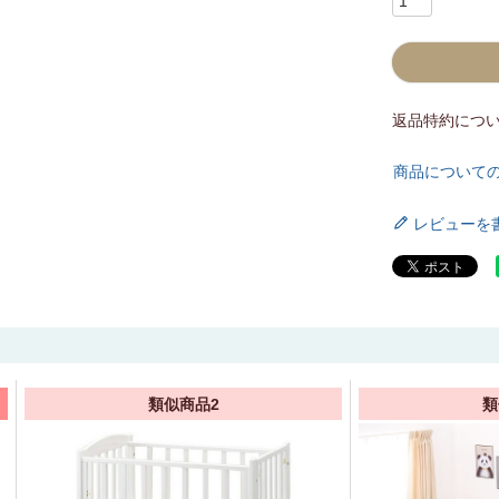
返品特約につ
商品について
レビューを
類似商品2
類