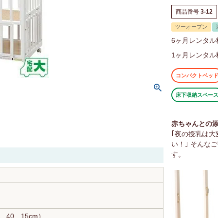
商品番号
3-12
ツーオープン
6ヶ月レンタル
1ヶ月レンタル
コンパクトベッ
床下収納スペー
赤ちゃんとの
｢夜の授乳は
い！｣ そんな
す。
ｍ
40、15cm）