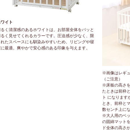
ホワイト
明るく清潔感のあるホワイトは、お部屋全体をパッと
明るく見せてくれるカラーです。圧迫感が少なく、限
られたスペースにも馴染みやすいため、リビングや寝
室に最適。爽やかで安心感のある印象を与えます。
※画像はレギ
（ご注意）
※床板の高さを
たときは前枠
ト になります
とき、前枠と
数センチ上に
※大人用のベッ
の固綿マット
ド全体の高さが