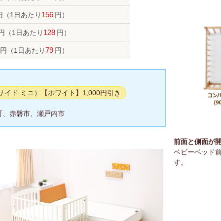
円
（1日あたり
156
円）
円
（1日あたり
128
円）
円
（1日あたり
79
円）
ーサイド ミニ）【ホワイト】1,000円引き
町、赤磐市、瀬戸内市
前面と側面が
ベビーベッド
す。