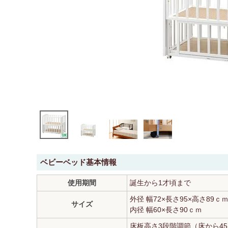
ベビーベッド基本情報
使用期間
誕生から1才頃まで
外径 幅72×長さ95×高さ89ｃ
サイズ
内径 幅60×長さ90ｃｍ
床板高さ3段階調節（床から45、