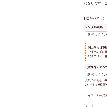
になります。
送料パターン
レンタル期間
(
必
須
)
岡山県内は市
ご注文の前に
配送エリア、
（販売品）オム
人気の紙おむつ
1セット：6種類
サイズ：新生児