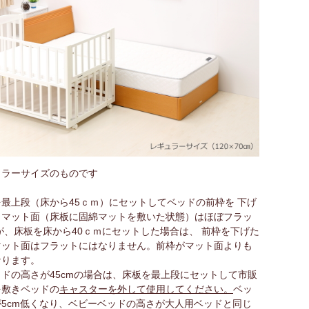
ュラーサイズのものです
最上段（床から45ｃｍ）にセットしてベッドの前枠を 下げ
とマット面（床板に固綿マットを敷いた状態）はほぼフラッ
が、床板を床から40ｃｍにセットした場合は、 前枠を下げた
マット面はフラットにはなりません。前枠がマット面よりも
なります。
ドの高さが45cmの場合は、床板を最上段にセットして市販
を敷きベッドの
キャスターを外して使用してください。
ベッ
5cm低くなり、ベビーベッドの高さが大人用ベッドと同じ