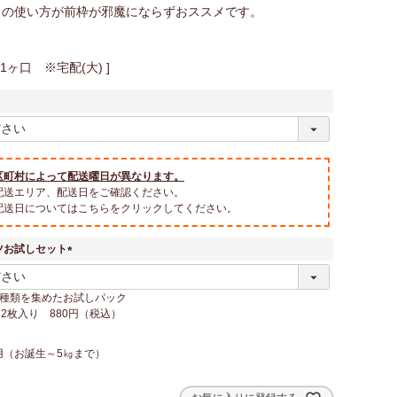
この使い方が前枠が邪魔にならずおススメです。
1ヶ口 ※宅配(大)
区町村によって配送曜日が異なります。
配送エリア、配送日をご確認ください。
配送日についてはこちらをクリックしてください。
ツお試しセット
(
必
6種類を集めたお試しパック
須
×2枚入り 880円（税込）
)
用（お誕生～5㎏まで）