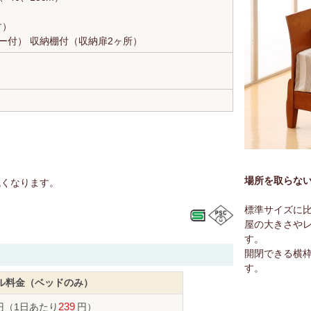
す）
ー付） 収納棚付（収納扉2ヶ所）
場所を取らな
低くなります。
標準サイズに比
屋の大きさや
す。
開閉できる横
す。
ル料金（ベッドのみ）
円
（1日あたり
239
円）