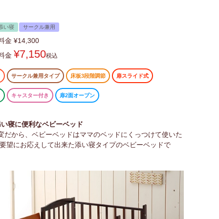
添い寝
サークル兼用
料金
¥
14,300
¥
7,150
料金
税込
ド
サークル兼用タイプ
床板3段階調節
扉スライド式
ス
キャスター付き
扉2面オープン
添い寝に便利なベビーベッド
大変だから、ベビーベッドはママのベッドにくっつけて使いた
ご要望にお応えして出来た添い寝タイプのベビーベッドで