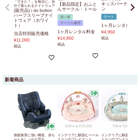
「できた！」を毎日に。自
キッズパーテーシ
【新品指定】おふと
分で着られるナイトウェア
ン
んサークル・トール
(販売品) i do button
ハーフスリーブナイ
ゲート
添い寝
トウェア（ホワイ
サークル兼用
ト）
1ヶ月レンタル料金
1ヶ月レンタル料金
¥
4,950
当店特別販売価格
¥
14,850
税込
¥
11,000
税込
税込
新着商品
側面衝突に強い構造、赤ち
インテリアに馴染むペール
インテリアに馴染むペー
ゃんをしっかり守る
トーンのプレイマット
トーンのプレイマット