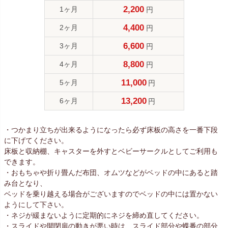
2,200
1ヶ月
円
4,400
2ヶ月
円
6,600
3ヶ月
円
8,800
4ヶ月
円
11,000
5ヶ月
円
13,200
6ヶ月
円
・つかまり立ちが出来るようになったら必ず床板の高さを一番下段
に下げてください。
床板と収納棚、キャスターを外すとベビーサークルとしてご利用も
できます。
・おもちゃや折り畳んだ布団、オムツなどがベッドの中にあると踏
み台となり、
ベッドを乗り越える場合がございますのでベッドの中には置かない
ようにして下さい。
・ネジが緩まないように定期的にネジを締め直してください。
・スライドや開閉扉の動きが悪い時は、スライド部分や蝶番の部分