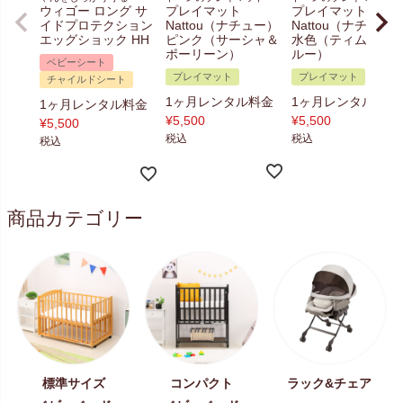
ウィゴー ロング サ
プレイマット
プレイマット
イドプロテクション
Nattou（ナチュー）
Nattou（ナチュー
エッグショック HH
ピンク（サーシャ＆
水色（ティム＆テ
ポーリーン）
ルー）
ベビーシート
プレイマット
プレイマット
チャイルドシート
1ヶ月レンタル料金
1ヶ月レンタル料金
1ヶ月レンタル料金
¥
5,500
¥
5,500
¥
5,500
税込
税込
税込
商品カテゴリー
標準サイズ
コンパクト
ラック&チェア