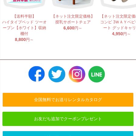
【送料半額】
【ネット注文限定価格】
【ネット注文限定価
ハイタイプベッド ツーオ
授乳サポートチェア
コンビ 3ＷＡＹベビ
ープン【ホワイト】収納
6,600
ート グッドキャ
円～
棚付
4,950
円～
8,800
円～
全国無料でお送りレンタルカタログ
お友だち追加でクーポンプレゼント