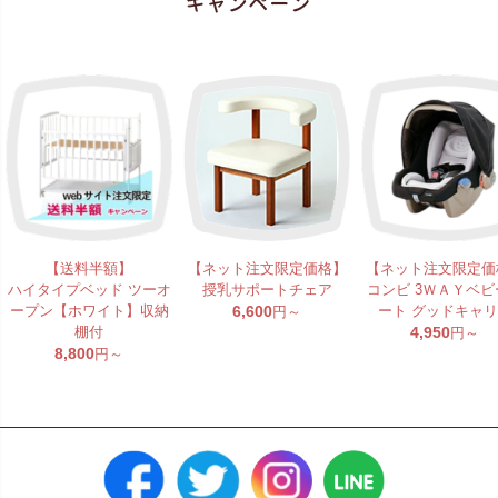
【送料半額】
【ネット注文限定価格】
【ネット注文限定価
ハイタイプベッド ツーオ
授乳サポートチェア
コンビ 3ＷＡＹベビ
ープン【ホワイト】収納
6,600
ート グッドキャ
円～
棚付
4,950
円～
8,800
円～