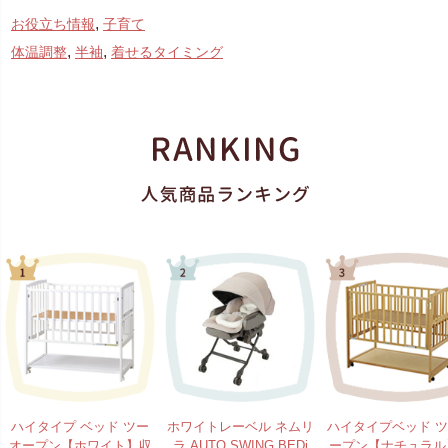
,
お役立ち情報
子育て
,
,
体温調整
半袖
着せるタイミング
ハイタイプ ベッド ツー
ホワイトレーベル ネムリ
ハイタイプベッド 
オープン【ホワイト】収
ラ AUTO SWING BEDi
ープン【ナチュラル