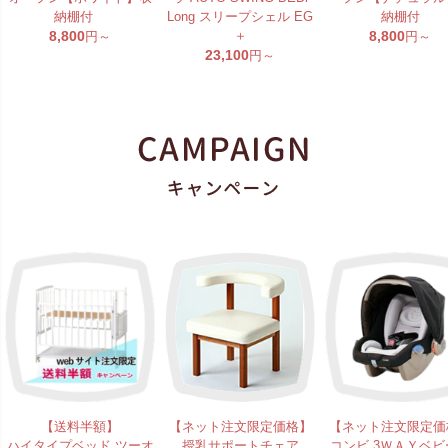
納棚付
Long スリープシェル EG
納棚付
8,800
＋
8,800
円～
円～
23,100
円～
【送料半額】
【ネット注文限定価格】
【ネット注文限定価
ハイタイプベッド ツーオ
授乳サポートチェア
コンビ 3ＷＡＹベビ