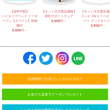
【送料半額】
【ネット注文限定価格】
【ネット注文限定価
ハイタイプベッド ツーオ
授乳サポートチェア
コンビ 3ＷＡＹベビ
ープン【ホワイト】収納
6,600
ート グッドキャ
円～
棚付
4,950
円～
8,800
円～
全国無料でお送りレンタルカタログ
お友だち追加でクーポンプレゼント
レンタル会社の技術を生かしたクリーニング