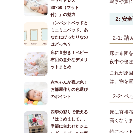
ーサイドＤＸ
暑さや蒸
80×50（マット
付）」の魅力
2: 安
コンパクトベッドと
ミニミニベッド、あ
2-1:
なたにぴったりなの
はどっち？
床に直敷き！ベビー
床に布団
布団の意外なデメリ
夜中や寝
ットまとめ
これが原
は、物を
赤ちゃんが喜ぶ色！
お部屋作りの色選び
2-2:
のポイント
床に直接
四季の彩りで伝える
『はじめまして』。
高くなり
季節に合わせたジェ
特にペッ