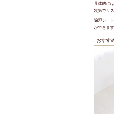
具体的に
次第でリ
除湿シー
ができま
おすす