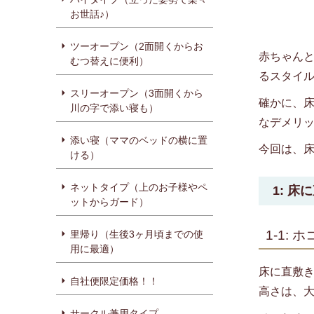
お世話♪）
ツーオープン（2面開くからお
赤ちゃん
むつ替えに便利）
るスタイ
スリーオープン（3面開くから
確かに、
川の字で添い寝も）
なデメリ
添い寝（ママのベッドの横に置
今回は、
ける）
ネットタイプ（上のお子様やペ
1: 
ットからガード）
1-1:
里帰り（生後3ヶ月頃までの使
用に最適）
床に直敷
自社便限定価格！！
高さは、
サークル兼用タイプ