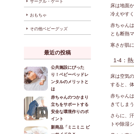
サークル・ゲート
床は地面
冷えやす
おもちゃ
赤ちゃん
その他ベビーグッズ
とも断熱
寒さが肌
最近の投稿
1-4
公共施設にぴった
り！ベビーベッドレ
床は空気
ンタルのメリットと
すると、
は
赤ちゃん
赤ちゃんのつかまり
きてしま
立ちをサポートする
安全な環境作りのポ
さらに、
イント
トや除湿
新商品「ミニミニ ビ