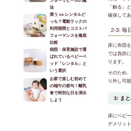
ンダーリビールの魔
「触る」
法
買う vs レンタルど
確保して
っち？電動ラックの
利用期間とコストパ
2-3:
フォーマンスを徹底
比較
床に布団
病院・保育施設で選
では負担
ばれているベビーベ
ります。
ッド「レンタル」と
いう選択
そのため
お家で楽しむ初めて
り外し可
の端午の節句！離乳
食で特別な日を演出
3: ま
しよう
床にベビ
デメリッ