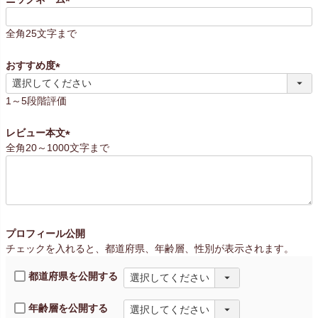
(
必
全角25文字まで
須
)
おすすめ度
(
必
1～5段階評価
須
)
レビュー本文
全角20～1000文字まで
(
必
須
)
プロフィール公開
チェックを入れると、都道府県、年齢層、性別が表示されます。
都道府県を公開する
年齢層を公開する