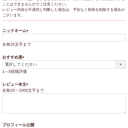
ことはできませんのでご注意ください。
レビュー内容が不適切と判断した場合は、予告なく投稿を削除する場合が
ございます。
ニックネーム
(
必
全角25文字まで
須
)
おすすめ度
(
必
1～5段階評価
須
)
レビュー本文
全角20～1000文字まで
(
必
須
)
プロフィール公開