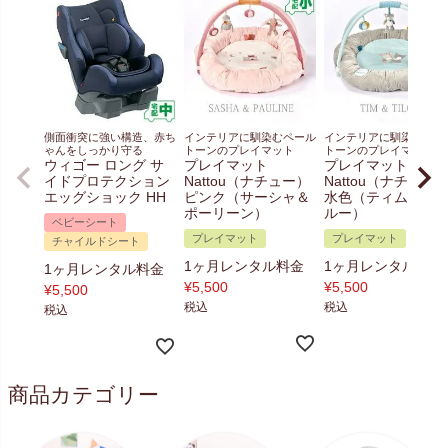
側面衝突に強い構造、赤ち
インテリアに馴染むペール
インテリアに馴染むペー
ゃんをしっかり守る
トーンのプレイマット
トーンのプレイマット
ウィゴー ロング サ
プレイマット
プレイマット
イドプロテクション
Nattou（ナチュー）
Nattou（ナチュー
エッグショック HH
ピンク（サーシャ＆
水色（ティム＆テ
ポーリーン）
ルー）
ベビーシート
プレイマット
プレイマット
チャイルドシート
1ヶ月レンタル料金
1ヶ月レンタル料金
1ヶ月レンタル料金
¥
5,500
¥
5,500
¥
5,500
税込
税込
税込
商品カテゴリー