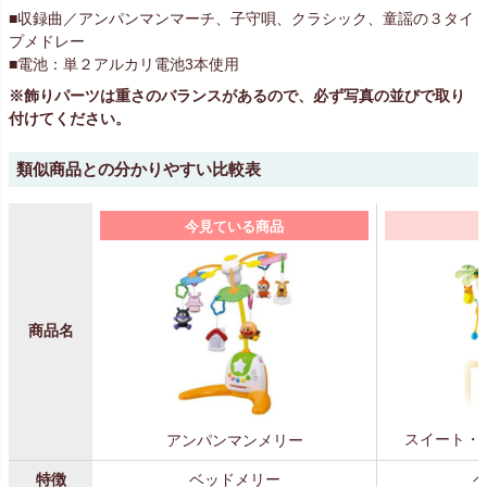
■収録曲／アンパンマンマーチ、子守唄、クラシック、童謡の３タイ
プメドレー
■電池：単２アルカリ電池3本使用
※飾りパーツは重さのバランスがあるので、必ず写真の並びで取り
付けてください。
類似商品との分かりやすい比較表
今見ている商品
商品名
スイート・
アンパンマンメリー
特徴
ベッドメリー