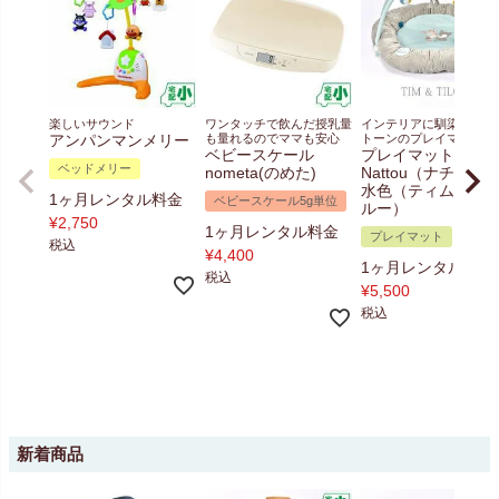
楽しいサウンド
ワンタッチで飲んだ授乳量
インテリアに馴染むペー
アンパンマンメリー
も量れるのでママも安心
トーンのプレイマット
ベビースケール
プレイマット
ベッドメリー
nometa(のめた)
Nattou（ナチュー
水色（ティム＆テ
1ヶ月レンタル料金
ベビースケール5g単位
ルー）
¥
2,750
1ヶ月レンタル料金
プレイマット
税込
¥
4,400
1ヶ月レンタル料金
税込
¥
5,500
税込
新着商品