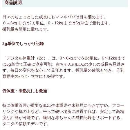
商品説明
日々のちょっとした成長にもママやパパは目を細めます。
０～6kgまでは2ｇ単位、6～12kgまでは5g単位で量れます。
授乳量も簡単に量れます。
2g単位でしっかり記録
「デジタル体重計（2g）」は、0〜6kgまでを2g単位、6〜12kgまで
は5g単位で正確に測定可能。赤ちゃんのほんの少しの成長も見逃さ
ず、毎日の変化を安心して見守れます。授乳量の確認もでき、母乳
育児中のパパ・ママにも好評です。
低体重・未熟児にも最適
特に体重管理が重要な低出生体重児や未熟児にもおすすめ。フロー
リングや机の上など、平らで硬い場所に設置すれば、安定して高精
度な計測が可能です。繊細な赤ちゃんの成長記録をサポートする、
タニタの信頼モデルです。