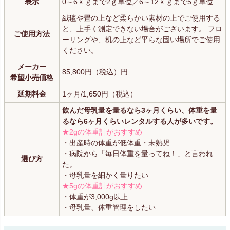
表示
0～6ｋｇまで2ｇ単位／6～12ｋｇまで5ｇ単位
絨毯や畳の上など柔らかい素材の上でご使用する
と、上手く測定できない場合がございます。 フロ
ご使用方法
ーリングや、机の上など平らな固い場所でご使用
ください。
メーカー
85,800円（税込）円
希望小売価格
延期料金
1ヶ月/1,650円（税込）
飲んだ母乳量を量るなら3ヶ月くらい、体重を量
るなら6ヶ月くらいレンタルする人が多いです。
★2gの体重計がおすすめ
・出産時の体重が低体重・未熟児
・病院から「毎日体重を量ってね！」と言われ
選び方
た。
・母乳量を細かく量りたい
★5gの体重計がおすすめ
・体重が3,000g以上
・母乳量、体重管理をしたい