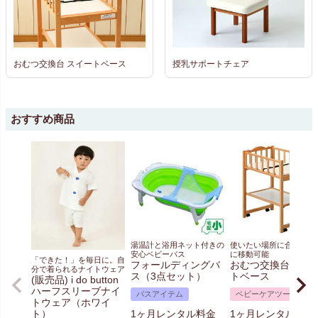
おむつ交換台 スイートベース
授乳サポートチェア
おすすめ商品
湯温計と浴用ネット付きの
使いたい場所に合わせて
安心ベビーバス
に移動可能
「できた！」を毎日に。自
フォールディングバ
おむつ交換台 スイ
分で着られるナイトウェア
ス（3点セット）
トベース
(販売品) i do button
ハーフスリーブナイ
バスアイテム
ベビーケアツール
トウェア（ホワイ
ト）
1ヶ月レンタル料金
1ヶ月レンタル料金