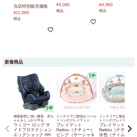
¥
3,080
¥
4,950
当店特別販売価格
税込
税込
¥
11,000
税込
新着商品
側面衝突に強い構造、赤ち
インテリアに馴染むペール
インテリアに馴染むペー
ゃんをしっかり守る
トーンのプレイマット
トーンのプレイマット
ウィゴー ロング サ
プレイマット
プレイマット
イドプロテクション
Nattou（ナチュー）
Nattou（ナチュー
エッグショック HH
ピンク（サーシャ＆
水色（ティム＆テ