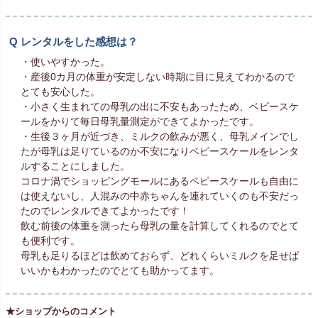
レンタルをした感想は？
・使いやすかった。
・産後0カ月の体重が安定しない時期に目に見えてわかるので
とても安心した。
・小さく生まれての母乳の出に不安もあったため、ベビースケ
ールをかりて毎日母乳量測定ができてよかったです。
・生後３ヶ月が近づき、ミルクの飲みが悪く、母乳メインでし
たが母乳は足りているのか不安になりベビースケールをレンタ
ルすることにしました。
コロナ渦でショッピングモールにあるベビースケールも自由に
は使えないし、人混みの中赤ちゃんを連れていくのも不安だっ
たのでレンタルできてよかったです！
飲む前後の体重を測ったら母乳の量を計算してくれるのでとて
も便利です。
母乳も足りるほどは飲めておらず、どれくらいミルクを足せば
いいかもわかったのでとても助かってます。
★ショップからのコメント