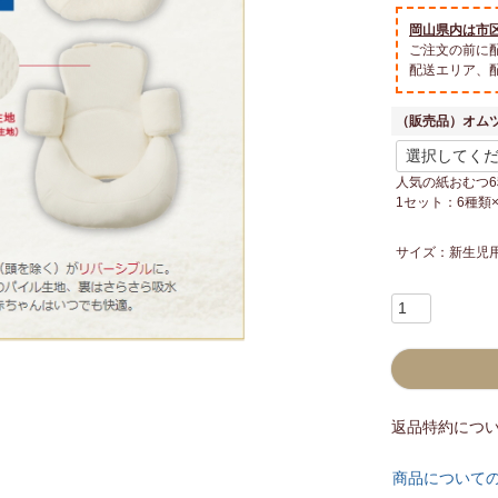
須
)
岡山県内は市
ご注文の前に
配送エリア、
（販売品）オム
人気の紙おむつ
1セット：6種類
サイズ：新生児
返品特約につ
商品について