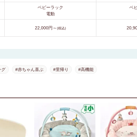
ベビーラック
ベ
電動
22,000円～
20,
(税込)
ング
#赤ちゃん喜ぶ
#里帰り
#高機能