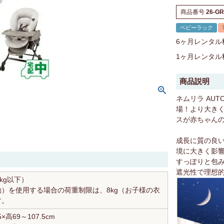
商品番号
26-GR
ベビーラック
6ヶ月レンタル
1ヶ月レンタル
商品説明
ネムリラ AUT
場！より大き
スが赤ちゃん
成長に質の良
境に大きく影響
すっぽりと包み
遮光性で理想
kg以下）
）を使用する場合の荷重制限は、8kg（お子様の衣
す。
×高69～107.5cm