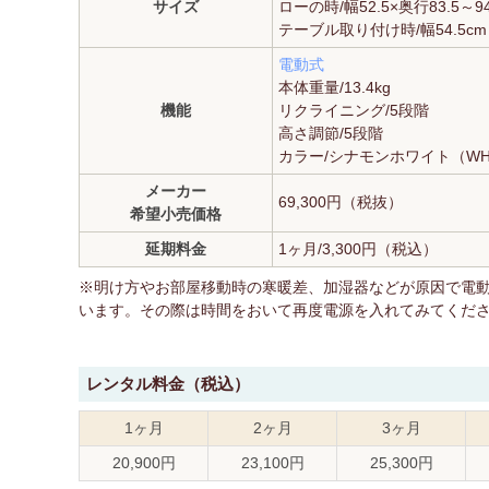
サイズ
ローの時/幅52.5×奥行83.5～94
テーブル取り付け時/幅54.5cm
電動式
本体重量/13.4kg
機能
リクライニング/5段階
高さ調節/5段階
カラー/シナモンホワイト（W
メーカー
69,300円（税抜）
希望小売価格
延期料金
1ヶ月/3,300円（税込）
※明け方やお部屋移動時の寒暖差、加湿器などが原因で電
います。その際は時間をおいて再度電源を入れてみてくだ
レンタル料金（税込）
1ヶ月
2ヶ月
3ヶ月
20,900円
23,100円
25,300円