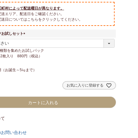
区町村によって配送曜日が異なります。
配送エリア、配送日をご確認ください。
配送日についてはこちらをクリックしてください。
ツお試しセット
(
必
6種類を集めたお試しパック
須
×2枚入り 880円（税込）
)
用（お誕生～5㎏まで）
お気に入りに登録する
カートに入れる
いて
のお問い合わせ