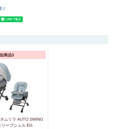
書く
似商品3
ムリラ AUTO SWING
g スリープシェル EG