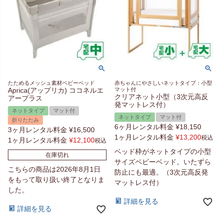
たためるメッシュ素材ベビーベッド
赤ちゃんにやさしいネットタイプ：小型
Aprica(アップリカ) ココネルエ
マット付
クリアネット小型（3次元高反
アープラス
発マットレス付）
ネットタイプ
マット付
ネットタイプ
マット付
折りたたみ
6ヶ月レンタル料金
¥
18,150
3ヶ月レンタル料金
¥
16,500
1ヶ月レンタル料金
¥
13,200
税込
1ヶ月レンタル料金
¥
12,100
税込
ベッド枠がネットタイプの小型
在庫切れ
サイズベビーベッド。いたずら
こちらの商品は2026年8月1日
防止にも最適。（3次元高反発
をもって取り扱い終了となりま
マットレス付）
した。
詳細を見る
詳細を見る