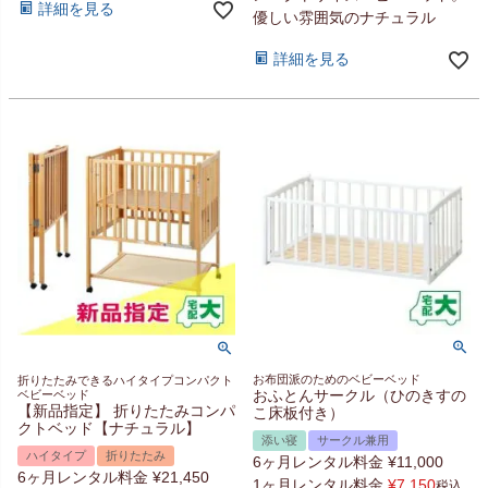
詳細を見る
優しい雰囲気のナチュラル
詳細を見る
お布団派のためのベビーベッド
折りたたみできるハイタイプコンパクト
おふとんサークル（ひのきすの
ベビーベッド
【新品指定】 折りたたみコンパ
こ床板付き）
クトベッド【ナチュラル】
添い寝
サークル兼用
ハイタイプ
折りたたみ
6ヶ月レンタル料金
¥
11,000
6ヶ月レンタル料金
¥
21,450
1ヶ月レンタル料金
¥
7,150
税込