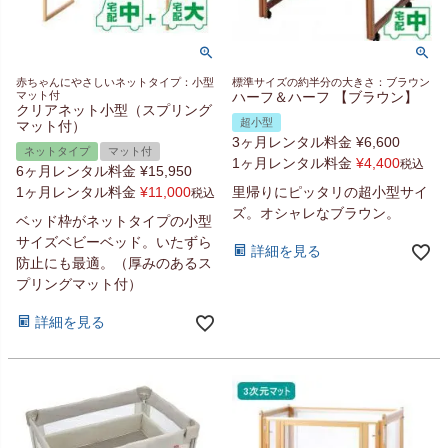
赤ちゃんにやさしいネットタイプ：小型
標準サイズの約半分の大きさ：ブラウン
マット付
ハーフ＆ハーフ 【ブラウン】
クリアネット小型（スプリング
超小型
マット付）
3ヶ月レンタル料金
¥
6,600
ネットタイプ
マット付
1ヶ月レンタル料金
¥
4,400
税込
6ヶ月レンタル料金
¥
15,950
1ヶ月レンタル料金
¥
11,000
里帰りにピッタリの超小型サイ
税込
ズ。オシャレなブラウン。
ベッド枠がネットタイプの小型
サイズベビーベッド。いたずら
詳細を見る
防止にも最適。（厚みのあるス
プリングマット付）
詳細を見る