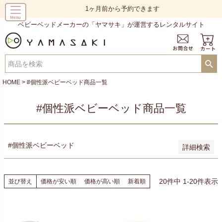
予約商品
1ヶ月前から予約できます
予約商品のみを表示
ベビーベッドメーカーの「ヤマサキ」が運営するレンタルサイト
並び順
新着順
登録順
価格が安い順
価格が高い順
HOME
#個性派ベビーベッド商品一覧
優先度順
レビュー順
#個性派ベビーベッド商品一覧
キーワードヒット順
検索
#個性派ベビーベッド
詳細検索
20
件中
1
-
20
件表示
並び替え
価格が安い順
価格が高い順
新着順