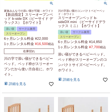
家族みんなでの添い寝が可能：ホワイト
川の字添い寝のコンパクトベビーベッ
【新品指定】スリーオープンベ
ド：ホワイト
スリーオープンベッド b-
ッド b-side DX（ビーサイド デ
sideDX mini （ビーサイドデラ
ラックス）【ホワイト】
ックス ミニ）【ホワイト】
添い寝
サークル兼用
添い寝
サークル兼用
スリーオープン
スリーオープン
6ヶ月レンタル料金
¥
22,000
6ヶ月レンタル料金
¥
14,850
1ヶ月レンタル料金
¥
16,500
税込
1ヶ月レンタル料金
¥
7,700
税込
在庫切れ
添い寝ができるベビーベッド。
川の字で添い寝ができるベビー
ベッド枠がスリーオープンのコ
ベッド。ベッド枠がスリーオー
ンパクトサイズベビーベッド。
プンだから使い方自在に。ホワ
ホワイト。
イト。
詳細を見る
詳細を見る