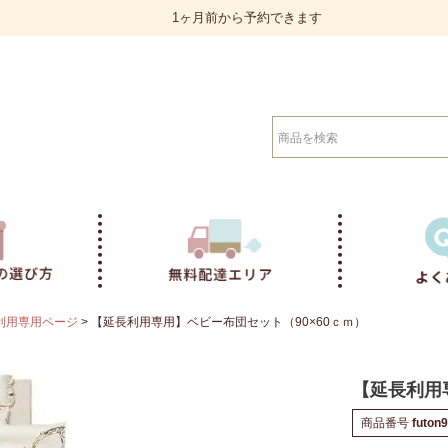
1ヶ月前から予約できます
検索
利用専用ページ
【延長利用専用】ベビー布団セット（90×60ｃｍ）
【延長利用
商品番号
futon