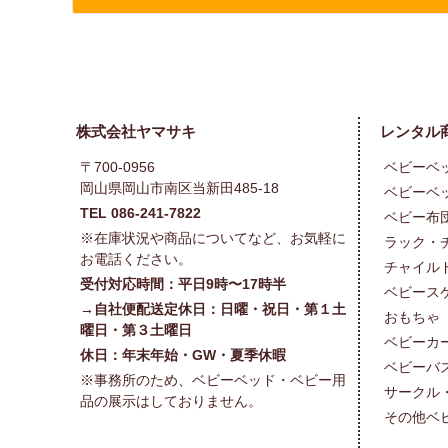
株式会社ヤマサキ
レンタル
〒700-0956
ベビーベ
岡山県岡山市南区当新田485-18
ベビーベ
TEL 086-241-7822
ベビー布
※在庫状況や商品についてなど、お気軽に
ラック・
お電話ください。
チャイル
受付対応時間：平日9時〜17時半
ベビース
→自社便配送定休日：日曜・祝日・第１土
おもちゃ
曜日・第３土曜日
ベビーカ
休日：年末年始・GW・夏季休暇
ベビーバ
※事務所のため、ベビーベッド・ベビー用
サークル
品の展示はしておりません。
その他ベ