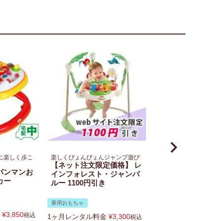
に楽しく歩こ
楽しくぴょんぴょんジャンプ遊び
【ネット注文限定価格】 レ
パンマンお
インフォレスト・ジャンパ
カー
ルー 1100円引き
乗用おもちゃ
¥
3,850
税込
1ヶ月レンタル料金
¥
3,300
税込