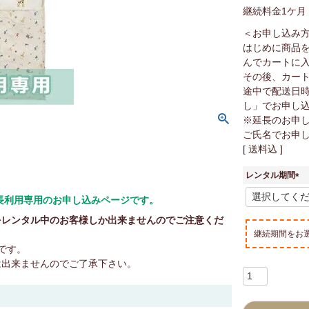
継続料金1ケ月
＜お申し込み
はじめに商品
んでカートに
その後、カー
途中で配送日
し」でお申し
※延長のお申
ご氏名でお申
送料込
レンタル期間
(
延長利用専用のお申し込みページです。
必
須
をレンタル中のお客様しか出来ませんのでご注意くだ
)
継続期間をお
です。
は出来ませんのでご了承下さい。