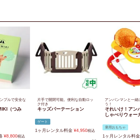
ンプルで安全な
片手で開閉可能。便利な自動ロッ
アンパンマンと一緒
ク付き
う！
MIKI（つみ
キッズパーテーション
それいけ！アン
しゃべりウォー
ゲート
乗用おもちゃ
1ヶ月レンタル料金
¥
4,950
税込
格
¥
8,800
1ヶ月レンタル料金
税込