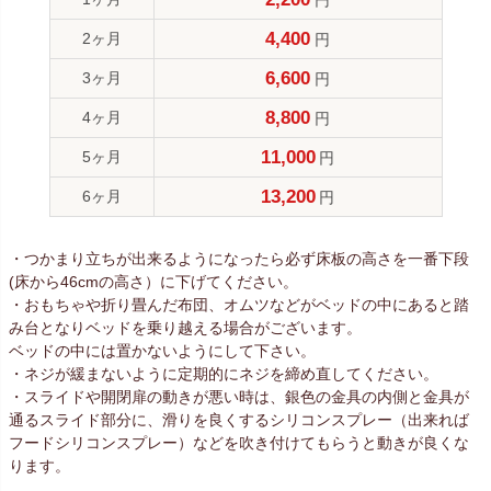
4,400
2ヶ月
円
6,600
3ヶ月
円
8,800
4ヶ月
円
11,000
5ヶ月
円
13,200
6ヶ月
円
・つかまり立ちが出来るようになったら必ず床板の高さを一番下段
(床から46cmの高さ）に下げてください。
・おもちゃや折り畳んだ布団、オムツなどがベッドの中にあると踏
み台となりベッドを乗り越える場合がございます。
ベッドの中には置かないようにして下さい。
・ネジが緩まないように定期的にネジを締め直してください。
・スライドや開閉扉の動きが悪い時は、銀色の金具の内側と金具が
通るスライド部分に、滑りを良くするシリコンスプレー（出来れば
フードシリコンスプレー）などを吹き付けてもらうと動きが良くな
ります。