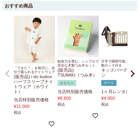
おすすめ商品
創造力を育む、シンプルで
片手で開閉可能。便利な
安全な木製つみ木セット
動ロック付き
「できた！」を毎日に。自
(販売品)
キッズパーテーシ
分で着られるナイトウェア
TSUMIKI（つみ木）
ン
(販売品) i do button
ハーフスリーブナイ
おもちゃ
ゲート
トウェア（ホワイ
ト）
当店特別販売価格
1ヶ月レンタル料金
¥
8,800
¥
4,950
当店特別販売価格
税込
税込
¥
11,000
税込