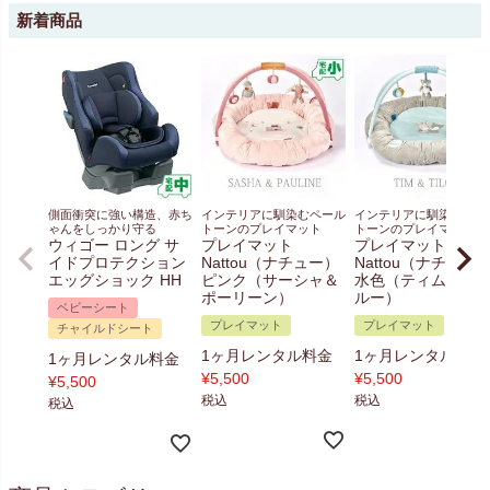
新着商品
側面衝突に強い構造、赤ち
インテリアに馴染むペール
インテリアに馴染むペー
ゃんをしっかり守る
トーンのプレイマット
トーンのプレイマット
ウィゴー ロング サ
プレイマット
プレイマット
イドプロテクション
Nattou（ナチュー）
Nattou（ナチュー
エッグショック HH
ピンク（サーシャ＆
水色（ティム＆テ
ポーリーン）
ルー）
ベビーシート
プレイマット
プレイマット
チャイルドシート
1ヶ月レンタル料金
1ヶ月レンタル料金
1ヶ月レンタル料金
¥
5,500
¥
5,500
¥
5,500
税込
税込
税込