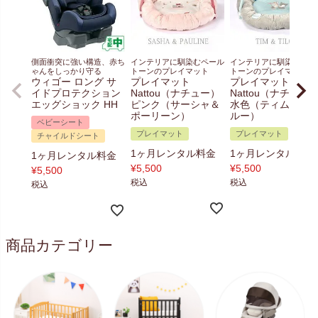
側面衝突に強い構造、赤ち
インテリアに馴染むペール
インテリアに馴染むペー
ゃんをしっかり守る
トーンのプレイマット
トーンのプレイマット
ウィゴー ロング サ
プレイマット
プレイマット
イドプロテクション
Nattou（ナチュー）
Nattou（ナチュー
エッグショック HH
ピンク（サーシャ＆
水色（ティム＆テ
ポーリーン）
ルー）
ベビーシート
プレイマット
プレイマット
チャイルドシート
1ヶ月レンタル料金
1ヶ月レンタル料金
1ヶ月レンタル料金
¥
5,500
¥
5,500
¥
5,500
税込
税込
税込
商品カテゴリー