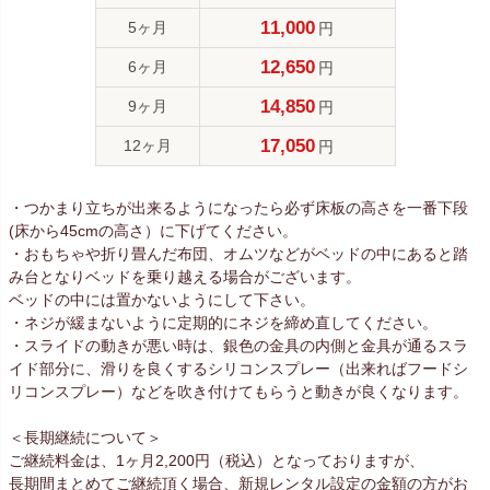
11,000
5ヶ月
円
12,650
6ヶ月
円
14,850
9ヶ月
円
17,050
12ヶ月
円
・つかまり立ちが出来るようになったら必ず床板の高さを一番下段
(床から45cmの高さ）に下げてください。
・おもちゃや折り畳んだ布団、オムツなどがベッドの中にあると踏
み台となりベッドを乗り越える場合がございます。
ベッドの中には置かないようにして下さい。
・ネジが緩まないように定期的にネジを締め直してください。
・スライドの動きが悪い時は、銀色の金具の内側と金具が通るスラ
イド部分に、滑りを良くするシリコンスプレー（出来ればフードシ
リコンスプレー）などを吹き付けてもらうと動きが良くなります。
＜長期継続について＞
ご継続料金は、1ヶ月2,200円（税込）となっておりますが、
長期間まとめてご継続頂く場合、新規レンタル設定の金額の方がお