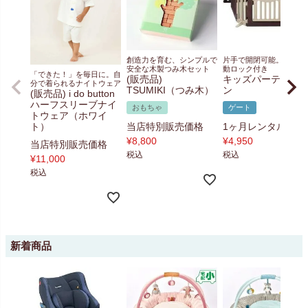
創造力を育む、シンプルで
片手で開閉可能。便利な
安全な木製つみ木セット
動ロック付き
「できた！」を毎日に。自
(販売品)
キッズパーテーシ
分で着られるナイトウェア
TSUMIKI（つみ木）
ン
(販売品) i do button
ハーフスリーブナイ
おもちゃ
ゲート
トウェア（ホワイ
ト）
当店特別販売価格
1ヶ月レンタル料金
¥
8,800
¥
4,950
当店特別販売価格
税込
税込
¥
11,000
税込
新着商品