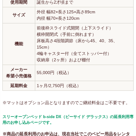
使用期間
誕生から2才頃まで
外径 幅82×長さ125×高さ89cm
サイズ
内径 幅70×長さ120cm
前後枠スライド式開閉（上下スライド）
横枠開閉式（手前に倒れます）
床板高さ4段階調節（床から45、40、35、
機能
15cm）
4輪キャスター付（全てストッパー付）
収納扉（2ヶ所）および棚付
メーカー
55,000円（税込）
希望小売価格
延期料金
1ヶ月/2,750円（税込）
※マットはオプション品となりますのでご継続料金はご不要です。
スリーオープンベッド b-side DX（ビーサイド デラックス）の延長利用専
用のお申し込みページです。
※商品の延長利用のお申込は、現在当社でこのベビー用品をレンタ