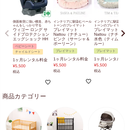
側面衝突に強い構造、赤ち
インテリアに馴染むペール
インテリアに馴染むペー
ゃんをしっかり守る
トーンのプレイマット
トーンのプレイマット
ウィゴー ロング サ
プレイマット
プレイマット
イドプロテクション
Nattou（ナチュー）
Nattou（ナチュー
エッグショック HH
ピンク（サーシャ＆
水色（ティム＆テ
ポーリーン）
ルー）
ベビーシート
プレイマット
プレイマット
チャイルドシート
1ヶ月レンタル料金
1ヶ月レンタル料金
1ヶ月レンタル料金
¥
5,500
¥
5,500
¥
5,500
税込
税込
税込
商品カテゴリー