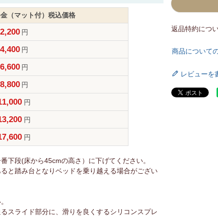
料金（マット付）税込価格
返品特約につ
2,200
円
4,400
円
商品について
6,600
円
レビューを
8,800
円
11,000
円
13,200
円
17,600
円
下段(床から45cmの高さ）に下げてください。
あると踏み台となりベッドを乗り越える場合がござい
い。
通るスライド部分に、滑りを良くするシリコンスプレ