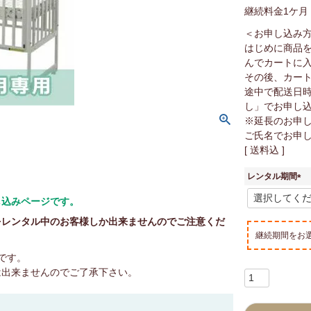
継続料金1ケ月
＜お申し込み
はじめに商品
んでカートに
その後、カー
途中で配送日
し」でお申し
※延長のお申
ご氏名でお申
送料込
レンタル期間
(
し込みページです。
必
須
をレンタル中のお客様しか出来ませんのでご注意くだ
)
継続期間をお
です。
は出来ませんのでご了承下さい。