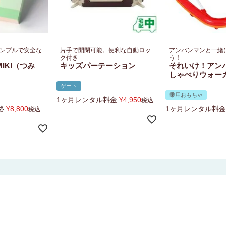
ンプルで安全な
片手で開閉可能。便利な自動ロッ
アンパンマンと一緒
ク付き
う！
MIKI（つみ
キッズパーテーション
それいけ！アン
しゃべりウォー
ゲート
乗用おもちゃ
1ヶ月レンタル料金
¥
4,950
税込
格
¥
8,800
1ヶ月レンタル料金
税込