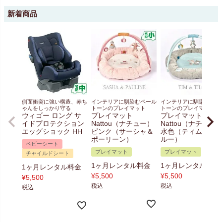
新着商品
側面衝突に強い構造、赤ち
インテリアに馴染むペール
インテリアに馴染むペー
ゃんをしっかり守る
トーンのプレイマット
トーンのプレイマット
ウィゴー ロング サ
プレイマット
プレイマット
イドプロテクション
Nattou（ナチュー）
Nattou（ナチュー
エッグショック HH
ピンク（サーシャ＆
水色（ティム＆テ
ポーリーン）
ルー）
ベビーシート
プレイマット
プレイマット
チャイルドシート
1ヶ月レンタル料金
1ヶ月レンタル料金
1ヶ月レンタル料金
¥
5,500
¥
5,500
¥
5,500
税込
税込
税込