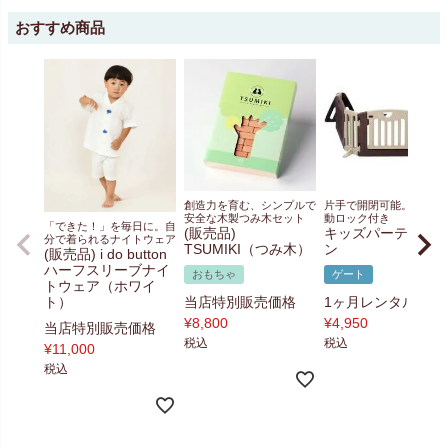
おすすめ商品
創造力を育む、シンプルで
片手で開閉可能。便利な
安全な木製つみ木セット
動ロック付き
「できた！」を毎日に。自
(販売品)
キッズパーテーシ
分で着られるナイトウェア
TSUMIKI（つみ木）
ン
(販売品) i do button
ハーフスリーブナイ
おもちゃ
ゲート
トウェア（ホワイ
ト）
当店特別販売価格
1ヶ月レンタル料金
¥
8,800
¥
4,950
当店特別販売価格
税込
税込
¥
11,000
税込