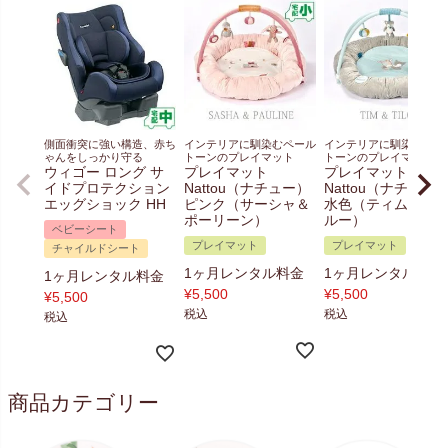
側面衝突に強い構造、赤ち
インテリアに馴染むペール
インテリアに馴染むペー
ゃんをしっかり守る
トーンのプレイマット
トーンのプレイマット
ウィゴー ロング サ
プレイマット
プレイマット
イドプロテクション
Nattou（ナチュー）
Nattou（ナチュー
エッグショック HH
ピンク（サーシャ＆
水色（ティム＆テ
ポーリーン）
ルー）
ベビーシート
プレイマット
プレイマット
チャイルドシート
1ヶ月レンタル料金
1ヶ月レンタル料金
1ヶ月レンタル料金
¥
5,500
¥
5,500
¥
5,500
税込
税込
税込
商品カテゴリー