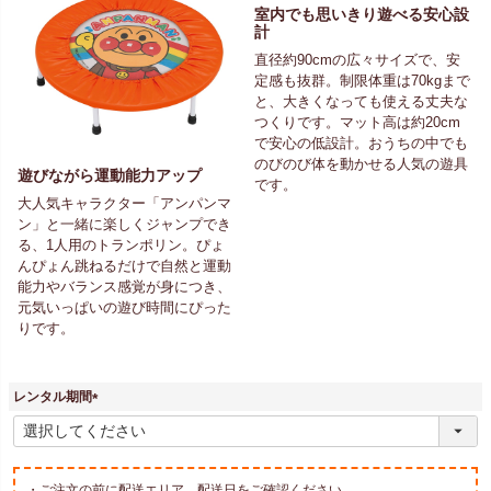
室内でも思いきり遊べる安心設
計
直径約90cmの広々サイズで、安
定感も抜群。制限体重は70kgまで
と、大きくなっても使える丈夫な
つくりです。マット高は約20cm
で安心の低設計。おうちの中でも
のびのび体を動かせる人気の遊具
遊びながら運動能力アップ
です。
大人気キャラクター「アンパンマ
ン」と一緒に楽しくジャンプでき
る、1人用のトランポリン。ぴょ
んぴょん跳ねるだけで自然と運動
能力やバランス感覚が身につき、
元気いっぱいの遊び時間にぴった
りです。
レンタル期間
(
必
須
)
・ご注文の前に配送エリア、配送日をご確認ください。