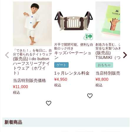
片手で開閉可能。便利な自
創造力を育む、シンプル
動ロック付き
安全な木製つみ木セット
「できた！」を毎日に。自
キッズパーテーショ
(販売品)
分で着られるナイトウェア
ン
TSUMIKI（つみ木
(販売品) i do button
ハーフスリーブナイ
ゲート
おもちゃ
トウェア（ホワイ
ト）
1ヶ月レンタル料金
当店特別販売価格
¥
4,950
¥
8,800
当店特別販売価格
税込
税込
¥
11,000
税込
新着商品