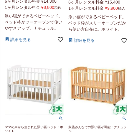
6ヶ月レンタル料金
¥
14,300
6ヶ月レンタル料金
¥
15,400
1ヶ月レンタル料金
¥
8,800
税込
1ヶ月レンタル料金
¥
9,900
税込
添い寝ができるベビーベッド。
添い寝ができるベビーベッド。
ベッド枠がツーオープンで使い
ベッド枠がスリーオープンだか
やすさアップ。ナチュラル。
ら使い方自在に。ホワイト。
詳細を見る
詳細を見る
ママの声から生まれた添い寝ベッド：ホ
家族みんなでの添い寝が可能：ナチュラ
ワイト
ル