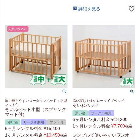
詳細を見る
添い寝しやすいロータイプベッド：小型
添い寝しやすいロータイプベッド
マット付
そいねベッド
そいねベッド小型（スプリング
添い寝
サークル兼用
マット付）
6ヶ月レンタル料金
¥
13,200
添い寝
サークル兼用
マット付
1ヶ月レンタル料金
¥
7,700
税込
6ヶ月レンタル料金
¥
15,400
1ヶ月レンタル料金
¥
10,450
シンプルで使いやすいワンオー
税込