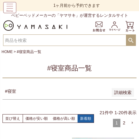
予約商品
1ヶ月前から予約できます
予約商品のみを表示
ベビーベッドメーカーの「ヤマサキ」が運営するレンタルサイト
並び順
新着順
登録順
価格が安い順
価格が高い順
HOME
#寝室商品一覧
優先度順
レビュー順
#寝室商品一覧
キーワードヒット順
検索
#寝室
詳細検索
21
件中
1
-
20
件表示
並び替え
価格が安い順
価格が高い順
新着順
1
2