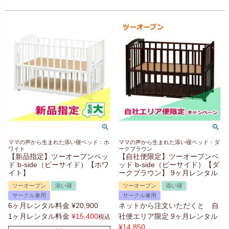
ママの声から生まれた添い寝ベッド：ホ
ママの声から生まれた添い寝ベッド：ダ
ワイト
ークブラウン
【新品指定】ツーオープンベッ
【自社便限定】ツーオープンベ
ド b-side（ビーサイド）【ホワ
ッド b-side（ビーサイド）【ダ
イト】
ークブラウン】 9ヶ月レンタル
ツーオープン
添い寝
ツーオープン
添い寝
サークル兼用
サークル兼用
6ヶ月レンタル料金
¥
20,900
ネットから注文いただくと 自
1ヶ月レンタル料金
¥
15,400
社便エリア限定 9ヶ月レンタル
税込
¥
14,850