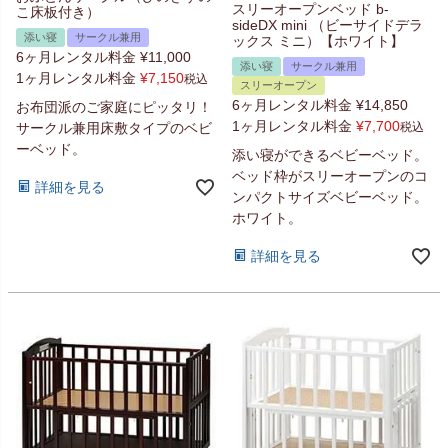
スリーオープンベッド b-
こ床板付き）
sideDX mini （ビーサイドデラ
添い寝
サークル兼用
ックス ミニ）【ホワイト】
6ヶ月レンタル料金
¥
11,000
添い寝
サークル兼用
1ヶ月レンタル料金
¥
7,150
税込
スリーオープン
6ヶ月レンタル料金
¥
14,850
お布団派のご家庭にピッタリ！
1ヶ月レンタル料金
¥
7,700
サークル兼用床敷タイプのベビ
税込
ーベッド。
添い寝ができるベビーベッド。
ベッド枠がスリーオープンのコ
詳細を見る
ンパクトサイズベビーベッド。
ホワイト。
詳細を見る