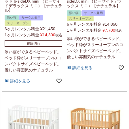
ッド b-sideDX mini （ビーサイ
sideDX mini （ビーサイドデラ
ドデラックス ミニ）【ナチュラ
ックス ミニ）【ナチュラル】
ル】
添い寝
サークル兼用
添い寝
サークル兼用
スリーオープン
スリーオープン
6ヶ月レンタル料金
¥
14,850
6ヶ月レンタル料金
¥
21,450
1ヶ月レンタル料金
¥
7,700
税込
1ヶ月レンタル料金
¥
14,300
税込
添い寝ができるベビーベッド。
在庫切れ
ベッド枠がスリーオープンのコ
ンパクトサイズベビーベッド。
添い寝ができるベビーベッド。
優しい雰囲気のナチュラル
ベッド枠がスリーオープンのコ
ンパクトサイズベビーベッド。
詳細を見る
優しい雰囲気のナチュラル
詳細を見る