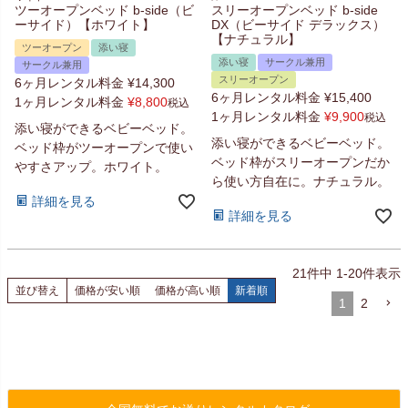
ツーオープンベッド b-side（ビ
スリーオープンベッド b-side
ーサイド）【ホワイト】
DX（ビーサイド デラックス）
【ナチュラル】
ツーオープン
添い寝
添い寝
サークル兼用
サークル兼用
スリーオープン
6ヶ月レンタル料金
¥
14,300
6ヶ月レンタル料金
¥
15,400
1ヶ月レンタル料金
¥
8,800
税込
1ヶ月レンタル料金
¥
9,900
税込
添い寝ができるベビーベッド。
添い寝ができるベビーベッド。
ベッド枠がツーオープンで使い
ベッド枠がスリーオープンだか
やすさアップ。ホワイト。
ら使い方自在に。ナチュラル。
詳細を見る
詳細を見る
21
件中
1
-
20
件表示
並び替え
価格が安い順
価格が高い順
新着順
1
2