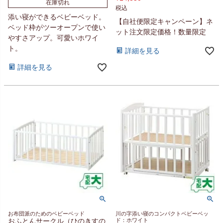
在庫切れ
税込
添い寝ができるベビーベッド。
【自社便限定キャンペーン】ネ
ベッド枠がツーオープンで使い
ット注文限定価格！数量限定
やすさアップ。可愛いホワイ
ト。
詳細を見る
詳細を見る
お布団派のためのベビーベッド
川の字添い寝のコンパクトベビーベッ
おふとんサークル（ひのきすの
ド：ホワイト