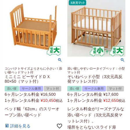
コンパクトサイズよりさらに小さい！添
添い寝しやすいロータイプベッド：小型
い寝ベッドマット付
マット付
ミニミニ ビーサイドＤＸ
そいねベッド小型（3次元高反
80×50（マット付）
発マットレス付）
添い寝
サークル兼用
マット付
添い寝
サークル兼用
マット付
6ヶ月レンタル料金
¥
16,500
6ヶ月レンタル料金
¥
17,600
1ヶ月レンタル料金
¥
10,450
1ヶ月レンタル料金
¥
12,650
税込
税込
ベッド幅『62cm』のスリーオ
レンタル料金がリーズナブルな
ープン添い寝ベッド
添い寝ベッド（3次元高反発マ
ットレス付）。
詳細を見る
場所をとらないスライド扉