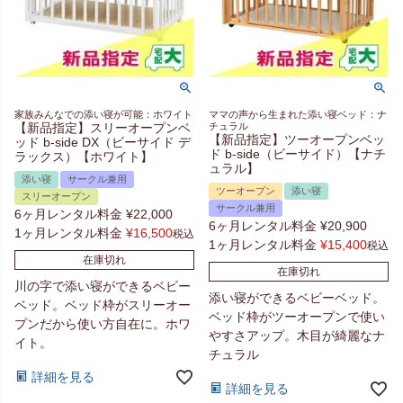
家族みんなでの添い寝が可能：ホワイト
ママの声から生まれた添い寝ベッド：ナ
【新品指定】スリーオープンベ
チュラル
【新品指定】ツーオープンベッ
ッド b-side DX（ビーサイド デ
ド b-side（ビーサイド）【ナチ
ラックス）【ホワイト】
ュラル】
添い寝
サークル兼用
ツーオープン
添い寝
スリーオープン
サークル兼用
6ヶ月レンタル料金
¥
22,000
6ヶ月レンタル料金
¥
20,900
1ヶ月レンタル料金
¥
16,500
税込
1ヶ月レンタル料金
¥
15,400
税込
在庫切れ
在庫切れ
川の字で添い寝ができるベビー
添い寝ができるベビーベッド。
ベッド。ベッド枠がスリーオー
ベッド枠がツーオープンで使い
プンだから使い方自在に。ホワ
やすさアップ。木目が綺麗なナ
イト。
チュラル
詳細を見る
詳細を見る