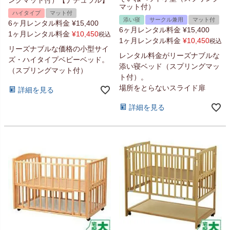
マット付）
ハイタイプ
マット付
添い寝
サークル兼用
マット付
6ヶ月レンタル料金
¥
15,400
6ヶ月レンタル料金
¥
15,400
1ヶ月レンタル料金
¥
10,450
税込
1ヶ月レンタル料金
¥
10,450
税込
リーズナブルな価格の小型サイ
レンタル料金がリーズナブルな
ズ・ハイタイプベビーベッド。
添い寝ベッド（スプリングマッ
（スプリングマット付）
ト付）。
場所をとらないスライド扉
詳細を見る
詳細を見る