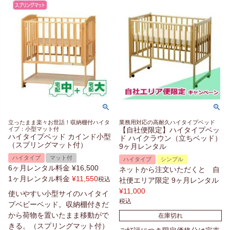
立ったまま楽々お世話！収納棚付ハイタ
業務用対応の高耐久ハイタイプベッド
イプ：小型マット付
【自社便限定】ハイタイプベッ
ハイタイプベッド カインド小型
ド ハイクラウン（立ちベッド）
（スプリングマット付）
9ヶ月レンタル
ハイタイプ
マット付
ハイタイプ
シンプル
6ヶ月レンタル料金
¥
16,500
ネットから注文いただくと 自
1ヶ月レンタル料金
¥
11,550
税込
社便エリア限定 9ヶ月レンタル
¥
11,000
使いやすい小型サイのハイタイ
税込
プベビーベッド。収納棚付きだ
から荷物を置いたまま移動がで
在庫切れ
きる。（スプリングマット付）