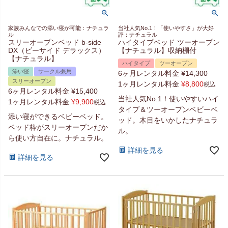
家族みんなでの添い寝が可能：ナチュラ
当社人気No.1！「使いやすさ」が大好
ル
評：ナチュラル
スリーオープンベッド b-side
ハイタイプベッド ツーオープン
DX（ビーサイド デラックス）
【ナチュラル】収納棚付
【ナチュラル】
ハイタイプ
ツーオープン
添い寝
サークル兼用
6ヶ月レンタル料金
¥
14,300
スリーオープン
1ヶ月レンタル料金
¥
8,800
税込
6ヶ月レンタル料金
¥
15,400
当社人気No.1！使いやすいハイ
1ヶ月レンタル料金
¥
9,900
税込
タイプ＆ツーオープンベビーベ
添い寝ができるベビーベッド。
ッド。木目をいかしたナチュラ
ベッド枠がスリーオープンだか
ル。
ら使い方自在に。ナチュラル。
詳細を見る
詳細を見る