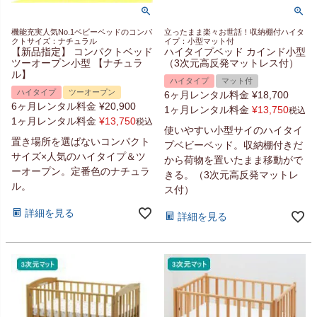
機能充実人気No.1ベビーベッドのコンパ
立ったまま楽々お世話！収納棚付ハイタ
クトサイズ：ナチュラル
イプ：小型マット付
【新品指定】 コンパクトベッド
ハイタイプベッド カインド小型
ツーオープン小型 【ナチュラ
（3次元高反発マットレス付）
ル】
ハイタイプ
マット付
ハイタイプ
ツーオープン
6ヶ月レンタル料金
¥
18,700
6ヶ月レンタル料金
¥
20,900
1ヶ月レンタル料金
¥
13,750
税込
1ヶ月レンタル料金
¥
13,750
税込
使いやすい小型サイのハイタイ
置き場所を選ばないコンパクト
プベビーベッド。収納棚付きだ
サイズ×人気のハイタイプ＆ツ
から荷物を置いたまま移動がで
ーオープン。定番色のナチュラ
きる。（3次元高反発マットレ
ル。
ス付）
詳細を見る
詳細を見る