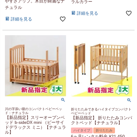
やすさアップ。木目が綺麗なナ
ラルカラー
チュラル
詳細を見る
詳細を見る
川の字添い寝のコンパクトベビーベッ
折りたたみできるハイタイプコンパクト
ド：ナチュラル
ベビーベッド
【新品指定】スリーオープンベ
【新品指定】 折りたたみコンパ
ッド b-sideDX mini （ビーサイ
クトベッド【ナチュラル】
ドデラックス ミニ）【ナチュラ
ハイタイプ
折りたたみ
ル】
6ヶ月レンタル料金
¥
21,450