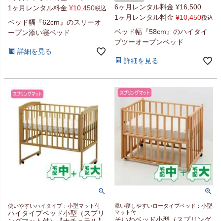
6ヶ月レンタル料金
¥
16,500
1ヶ月レンタル料金
¥
10,450
税込
1ヶ月レンタル料金
¥
10,450
税込
ベッド幅『62cm』のスリーオ
ベッド幅『58cm』のハイタイ
ープン添い寝ベッド
プツーオープンベッド
詳細を見る
詳細を見る
使いやすいハイタイプ：小型マット付
添い寝しやすいロータイプベッド：小型
ハイタイプベッド小型（スプリ
マット付
そいねベッド小型（スプリング
ングマット付）【ナチュラル】