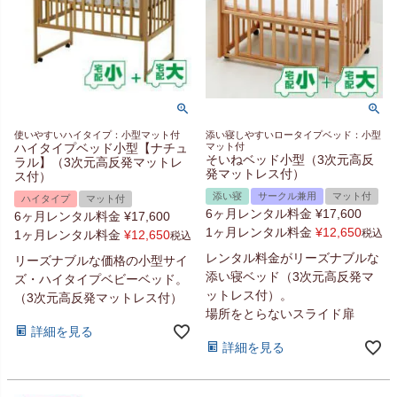
使いやすいハイタイプ：小型マット付
添い寝しやすいロータイプベッド：小型
ハイタイプベッド小型【ナチュ
マット付
そいねベッド小型（3次元高反
ラル】（3次元高反発マットレ
発マットレス付）
ス付）
添い寝
サークル兼用
マット付
ハイタイプ
マット付
6ヶ月レンタル料金
¥
17,600
6ヶ月レンタル料金
¥
17,600
1ヶ月レンタル料金
¥
12,650
税込
1ヶ月レンタル料金
¥
12,650
税込
レンタル料金がリーズナブルな
リーズナブルな価格の小型サイ
添い寝ベッド（3次元高反発マ
ズ・ハイタイプベビーベッド。
ットレス付）。
（3次元高反発マットレス付）
場所をとらないスライド扉
詳細を見る
詳細を見る