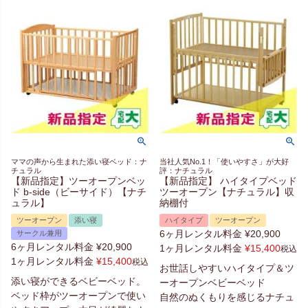
ママの声から生まれた添い寝ベッド：ナ
当社人気No.1！「使いやすさ」が大好
チュラル
評：ナチュラル
【新品指定】ツーオープンベッ
【新品指定】 ハイタイプベッド
ド b-side（ビーサイド）【ナチ
ツーオープン【ナチュラル】収
ュラル】
納棚付
ツーオープン
添い寝
ハイタイプ
ツーオープン
6ヶ月レンタル料金
¥
20,900
サークル兼用
6ヶ月レンタル料金
¥
20,900
1ヶ月レンタル料金
¥
15,400
税込
1ヶ月レンタル料金
¥
15,400
税込
お世話しやすいハイタイプ＆ツ
添い寝ができるベビーベッド。
ーオープンベビーベッド
ベッド枠がツーオープンで使い
自然のぬくもりを感じるナチュ