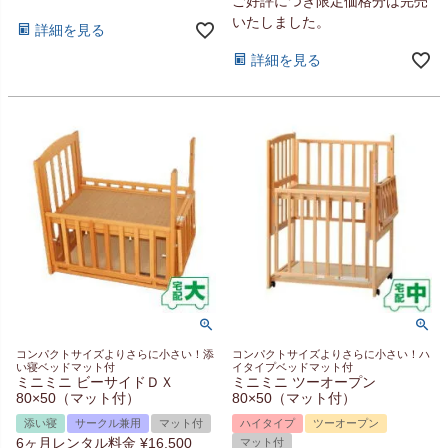
ご好評につき限定価格分は完売
いたしました。
詳細を見る
詳細を見る
コンパクトサイズよりさらに小さい！添
コンパクトサイズよりさらに小さい！ハ
い寝ベッドマット付
イタイプベッドマット付
ミニミニ ビーサイドＤＸ
ミニミニ ツーオープン
80×50（マット付）
80×50（マット付）
添い寝
サークル兼用
マット付
ハイタイプ
ツーオープン
6ヶ月レンタル料金
¥
16,500
マット付