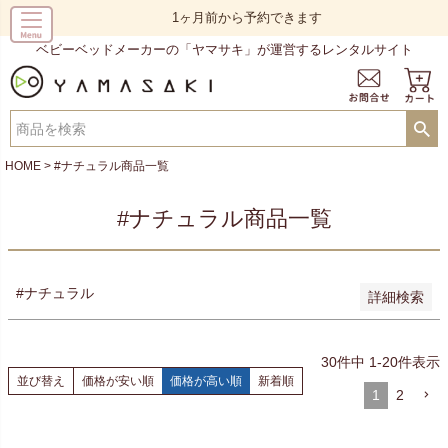
予約商品
1ヶ月前から予約できます
予約商品のみを表示
ベビーベッドメーカーの「ヤマサキ」が運営するレンタルサイト
並び順
新着順
登録順
価格が安い順
価格が高い順
HOME
#ナチュラル商品一覧
優先度順
レビュー順
#ナチュラル商品一覧
キーワードヒット順
検索
#ナチュラル
詳細検索
30
件中
1
-
20
件表示
並び替え
価格が安い順
価格が高い順
新着順
1
2