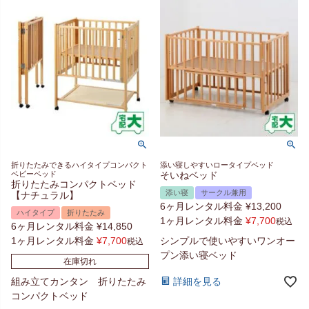
折りたたみできるハイタイプコンパクト
添い寝しやすいロータイプベッド
ベビーベッド
そいねベッド
折りたたみコンパクトベッド
添い寝
サークル兼用
【ナチュラル】
6ヶ月レンタル料金
¥
13,200
ハイタイプ
折りたたみ
1ヶ月レンタル料金
¥
7,700
税込
6ヶ月レンタル料金
¥
14,850
1ヶ月レンタル料金
¥
7,700
シンプルで使いやすいワンオー
税込
プン添い寝ベッド
在庫切れ
組み立てカンタン 折りたたみ
詳細を見る
コンパクトベッド