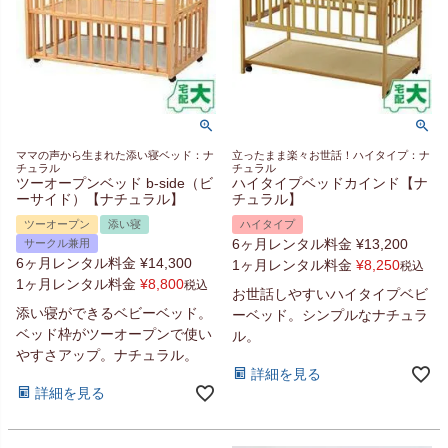
ママの声から生まれた添い寝ベッド：ナ
立ったまま楽々お世話！ハイタイプ：ナ
チュラル
チュラル
ツーオープンベッド b-side（ビ
ハイタイプベッドカインド【ナ
ーサイド）【ナチュラル】
チュラル】
ツーオープン
添い寝
ハイタイプ
6ヶ月レンタル料金
¥
13,200
サークル兼用
6ヶ月レンタル料金
¥
14,300
1ヶ月レンタル料金
¥
8,250
税込
1ヶ月レンタル料金
¥
8,800
税込
お世話しやすいハイタイプベビ
添い寝ができるベビーベッド。
ーベッド。シンプルなナチュラ
ベッド枠がツーオープンで使い
ル。
やすさアップ。ナチュラル。
詳細を見る
詳細を見る