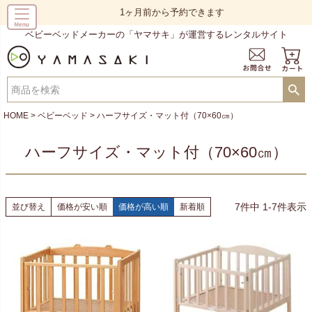
1ヶ月前から予約できます
ベビーベッドメーカーの「ヤマサキ」が運営するレンタルサイト
HOME
ベビーベッド
ハーフサイズ・マット付（70×60㎝）
ハーフサイズ・マット付（70×60㎝）
7
件中
1
-
7
件表示
並び替え
価格が安い順
価格が高い順
新着順