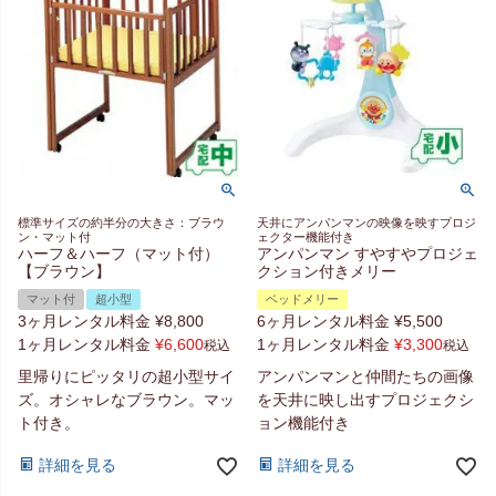
標準サイズの約半分の大きさ：ブラウ
天井にアンパンマンの映像を映すプロジ
ン・マット付
ェクター機能付き
ハーフ＆ハーフ（マット付）
アンパンマン すやすやプロジェ
【ブラウン】
クション付きメリー
マット付
超小型
ベッドメリー
3ヶ月レンタル料金
¥
8,800
6ヶ月レンタル料金
¥
5,500
1ヶ月レンタル料金
¥
6,600
1ヶ月レンタル料金
¥
3,300
税込
税込
里帰りにピッタリの超小型サイ
アンパンマンと仲間たちの画像
ズ。オシャレなブラウン。マッ
を天井に映し出すプロジェクシ
ト付き。
ョン機能付き
詳細を見る
詳細を見る