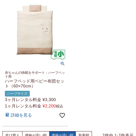
赤ちゃんの快眠をサポート：ハーフベッ
ド用
ハーフベッド用ベビー布団セッ
ト（60×70cm）
ハーフサイズ
3ヶ月レンタル料金
¥
3,300
1ヶ月レンタル料金
¥
2,200
税込
詳細を見る
7
件中
1
-
7
件表示
並び替え
価格が安い順
価格が高い順
新着順